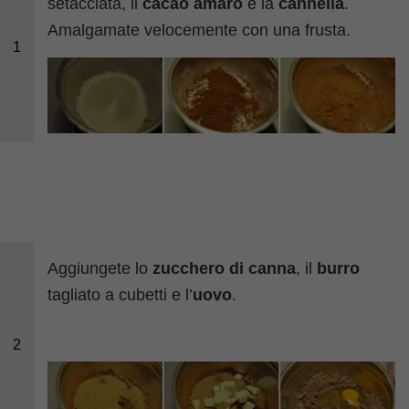
setacciata, il
cacao amaro
e la
cannella
.
Amalgamate velocemente con una frusta.
1
Aggiungete lo
zucchero di canna
, il
burro
tagliato a cubetti e l’
uovo
.
2