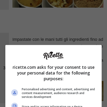
Impastate con le mani tutti gli ingredienti fino ad
avere un composto omogeneo e sodo. Lasciate
riposare l’impasto in frigorifero per 30 minuti,
avvolto in una pellicola trasparente o nella carta
ricette.com asks for your consent to use
da forno. Accendete il forno
a 180 °C
e
3
your personal data for the following
portatelo a temperatura.
purposes:
Personalised advertising and content, advertising and
content measurement, audience research and
services development
Store and/or access information on a device