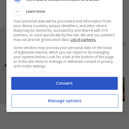
Learn more
Your personal data will be processed and information from
your device (cookies, unique identifiers, and other device
data) may be stored by, accessed by and shared with 319
Stendete la pasta con un matterello infarinato.
partners, or used specifically by this site. We and our partners
may use precise geolocation data.
List of partners.
La pasta deve essere spessa circa un dito. Con
Some vendors may process your personal data on the basis
un taglia biscotti create le forme e
cuocete i
of legitimate interest, which you can object to by managing
your options below. Look for a link at the bottom of this page
biscotti per 12-14 minuti
(a seconda dello
or in the site menu to manage or withdraw consent in privacy
4
and cookie settings.
spessore).
Consent
Manage options