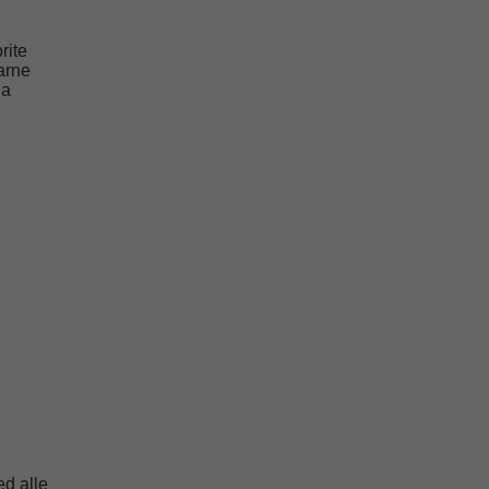
rite
arne
la
ed alle