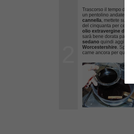
Trascorso il tempo di ma
un pentolino andate a ve
cannella
, mettete sul fu
del cinquanta per cento 
olio extravergine di oli
sarà bene dorata passat
sedano
quindi aggiung
2
Worcestershire
. Spolve
carne ancora per qualch