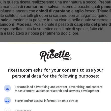
no, in questa ricetta realizzeremo una marinatura a secco. Prepar
sa manciata di
rosmarino
e
salvia
insieme a bacche quali
pime
profumate ancora con
chiodi di garofano
e
aglio
fresco. Tritate 
o sottile in cui tutti gli odori si saranno ben amalgamati quindi
i
sale
e trasferite la polvere in una ciotola nella quale verserete
samico di Modena
. Posizionate il pezzo di
cappello del prete
d
e spennellate tutta la superfice con il mix di spezie, fatto ciò,
la e lasciatelo a riposa per almeno dodici ore.
ricette.com asks for your consent to use your
personal data for the following purposes:
Personalised advertising and content, advertising and content
measurement, audience research and services development
Store and/or access information on a device