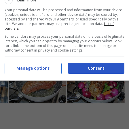
Learn more
rinatura e riposo della carne passiamo alla preparazione del piat
Your personal data will be processed and information from your device
rsare il
barolo
e l’aceto balsamico di Modena insieme alla stec
(cookies, unique identifiers, and other device data) may be stored by,
accessed by and shared with 319 partners, or used specifically by this
oco e fiamma bassa fate sobbollire il tutto fino a che non si sarà 
site. We and our partners may use precise geolocation data.
List of
quindi spegnete il fuoco. In una padella versate qualche cucchi
partners.
va
e rosolate, a fiamma alta, la carne fino a sigillarla per bene.
e ad aggiungere gli odori, partendo dal
timo
insieme a
carote
e
Some vendors may process your personal data on the basis of legitimate
ete anche le
cipolline di Tropea
intere e 4 cucchiai di
salsa
interest, which you can object to by managing your options below. Look
rizzare con un pizzico di sale le verdure e coprite lasciando an
for a link at the bottom of this page or in the site menu to manage or
withdraw consent in privacy and cookie settings.
e minuto.
Manage options
Consent