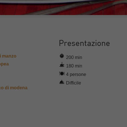
Presentazione
di manzo
200 min
ropea
180 min
4 persone
Difficile
co di modena