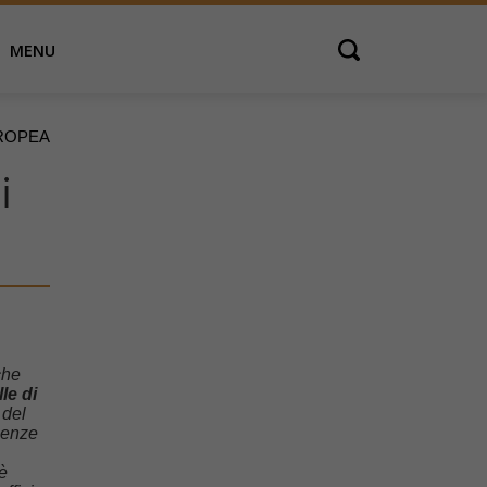
MENU
Open search
TROPEA
i
che
le di
 del
lenze
è