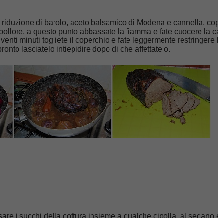
 riduzione di barolo, aceto balsamico di Modena e cannella, cop
bollore, a questo punto abbassate la fiamma e fate cuocere la c
i venti minuti togliete il coperchio e fate leggermente restringere 
ronto lasciatelo intiepidire dopo di che affettatelo.
sare i succhi della cottura insieme a qualche cipolla, al sedano 