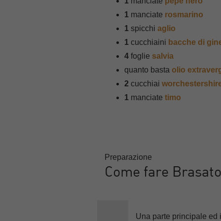
1
manciate
pepe nero
1
manciate
rosmarino
1
spicchi
aglio
1
cucchiaini
bacche di gin
4
foglie
salvia
quanto basta
olio extraverg
2
cucchiai
worchestershir
1
manciate
timo
Preparazione
Come fare Brasato 
Una parte principale ed im