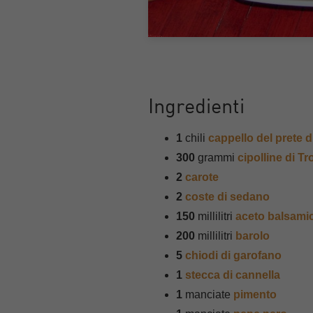
Ingredienti
1
chili
cappello del prete 
300
grammi
cipolline di T
2
carote
2
coste di sedano
150
millilitri
aceto balsami
200
millilitri
barolo
5
chiodi di garofano
1
stecca di cannella
1
manciate
pimento