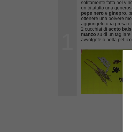
solitamente fatta nel vi
un tritatutto una genero
pepe nero
e
ginepro
, 
ottenere una polvere molt
aggiungete una presa d
2 cucchiai di
aceto bal
1
manzo
su di un tagliare 
avvolgetelo nella pellico