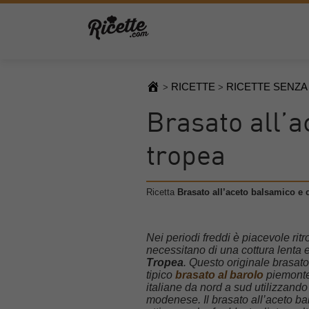
RICETTE
RICETTE SENZA
>
>
Brasato all’a
tropea
Ricetta
Brasato all’aceto balsamico e c
Nei periodi freddi è piacevole ritr
necessitano di una cottura lenta e
Tropea
. Questo originale brasato
tipico
brasato al barolo
piemontes
italiane da nord a sud utilizzando
modenese. Il brasato all’aceto ba