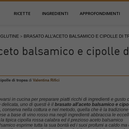
RICETTE
INGREDIENTI
APPROFONDIMENTI
 GLUTINE
BRASATO ALL’ACETO BALSAMICO E CIPOLLE DI 
>
ceto balsamico e cipolle d
ipolle di tropea
di
Valentina Rifici
ovarsi in cucina per preparare piatti ricchi di ingredienti e gusto 
 delicata, uno di questi è il
brasato all’aceto balsamico e cipol
, conserva nella cottura e nel metodo, quella che è la tradizione
e a base di vino rosso ma negli ingredienti abbraccia le eccel
 la tipica cipolla rossa calabra ed il prezioso aceto balsamico
lsamico esprime tutta la sua bontà ed i suoi profumi a caldo ma 