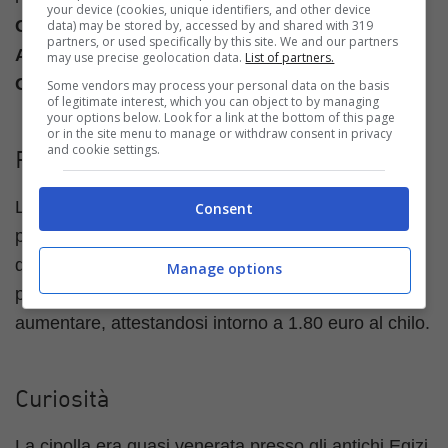
your device (cookies, unique identifiers, and other device
Cipollotto Nocerino
(DOP), la
cipolla rossa di
data) may be stored by, accessed by and shared with 319
partners, or used specifically by this site. We and our partners
Acquaviva delle Fonti
e la
cipolla rossa di
may use precise geolocation data.
List of partners.
Certaldo
.
Some vendors may process your personal data on the basis
of legitimate interest, which you can object to by managing
your options below. Look for a link at the bottom of this page
or in the site menu to manage or withdraw consent in privacy
and cookie settings.
Prezzo
Le cipolle sono piuttosto economiche, anche se il
Consent
prezzo tende a variare in base alla varietà: un chilo
di cipolle bianche costano
circa 1.60 euro
, mentre
Manage options
per un chilo di cipolle rosse il prezzo tende ad
aumentare, attestandosi intorno a 1.80 euro al chilo.
Curiosità
La cipolla era quasi venerata presso gli antichi Egizi