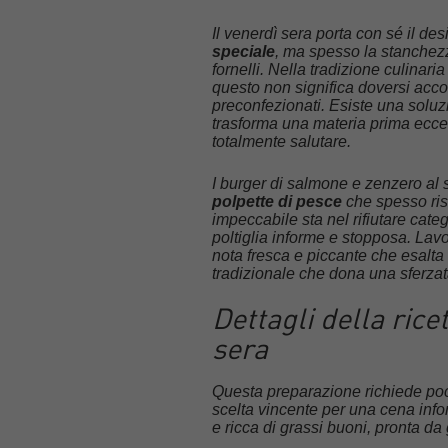
Il venerdì sera porta con sé il de
speciale
, ma spesso la stanchezz
fornelli. Nella tradizione culinaria
questo non significa doversi accont
preconfezionati. Esiste una solu
trasforma una materia prima eccel
totalmente salutare.
I burger di salmone e zenzero al
polpette di pesce
che spesso risu
impeccabile sta nel rifiutare cate
poltiglia informe e stopposa. Lav
nota fresca e piccante che esalta
tradizionale che dona una sferzat
Dettagli della rice
sera
Questa preparazione richiede poch
scelta vincente per una cena infor
e ricca di grassi buoni, pronta da 