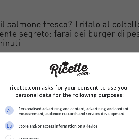
l salmone fresco? Tritalo al coltell
ente segreto: farai dei burger di pe
minuti
mone fresco su un tagliere pulito. Utilizzando un coltello ben affil
striscioline e poi in piccoli cubetti regolari di pochi millimetri,
delicatezza
fino ad ottenere un trito grossolano. Trasferitelo in 
ricette.com asks for your consent to use your
ete lo zenzero fresco grattugiato, la scorza grattugiata di lime, 
 il pangrattato.
personal data for the following purposes:
Personalised advertising and content, advertising and content
measurement, audience research and services development
Store and/or access information on a device