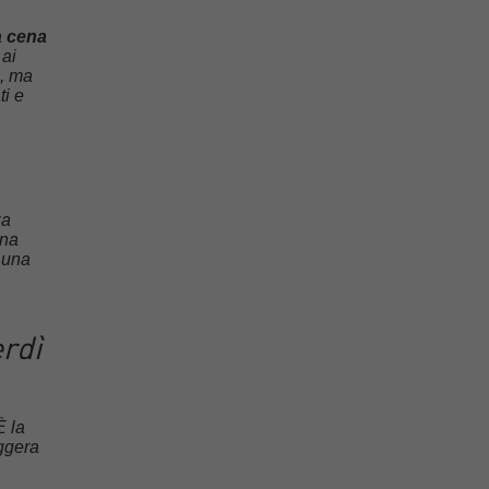
a
cena
 ai
e, ma
ti e
za
una
 una
erdì
È la
eggera