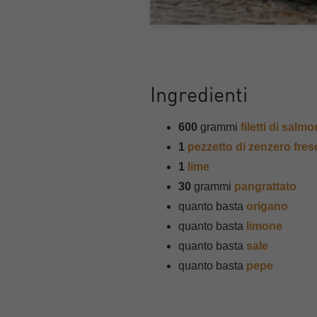
Ingredienti
600
grammi
filetti di salm
1
pezzetto di zenzero fres
1
lime
30
grammi
pangrattato
quanto basta
origano
quanto basta
limone
quanto basta
sale
quanto basta
pepe