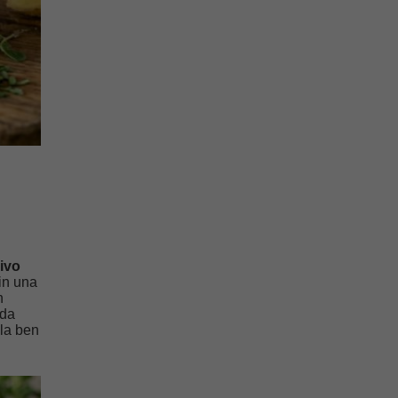
ivo
 in una
n
 da
ola ben