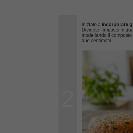
Iniziate a
incorporare g
Dividete l’impasto in qu
modellando il composto c
due centimetri.
2