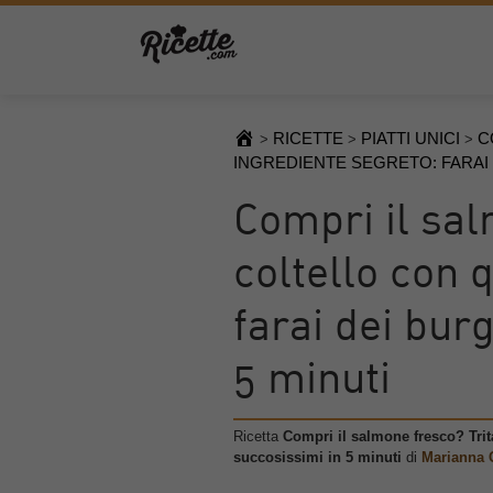
RICETTE
PIATTI UNICI
C
>
>
>
INGREDIENTE SEGRETO: FARAI 
Compri il sal
coltello con 
farai dei bur
5 minuti
Ricetta
Compri il salmone fresco? Trita
succosissimi in 5 minuti
di
Marianna 