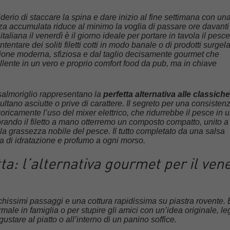
siderio di staccare la spina e dare inizio al fine settimana con un
a accumulata riduce al minimo la voglia di passare ore davanti
 italiana il venerdì è il giorno ideale per portare in tavola il pesc
entare dei soliti filetti cotti in modo banale o di prodotti surgela
zione moderna, sfiziosa e dal taglio decisamente gourmet che
lente in un vero e proprio comfort food da pub, ma in chiave
 salmoriglio rappresentano la
perfetta alternativa alle classiche
ltano asciutte o prive di carattere. Il segreto per una consisten
goricamente l’uso del mixer elettrico, che ridurrebbe il pesce in 
orando il filetto a mano otterremo un composto compatto, unito a
 la grassezza nobile del pesce. Il tutto completato da una salsa
a di idratazione e profumo a ogni morso.
tta: l’alternativa gourmet per il ven
issimi passaggi e una cottura rapidissima su piastra rovente. 
male in famiglia o per stupire gli amici con un’idea originale, l
gustare al piatto o all’interno di un panino soffice.