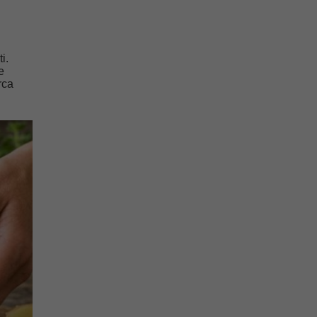
i.
e
rca