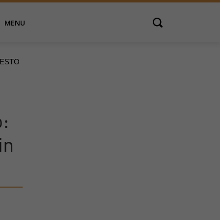
MENU
Open search
UESTO
o:
in