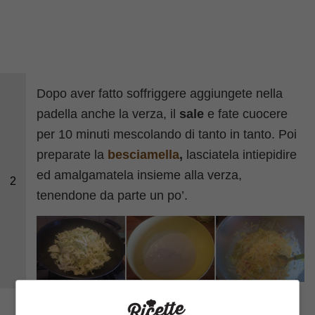
Dopo aver fatto soffriggere aggiungete nella
padella anche la verza, il
sale
e fate cuocere
per 10 minuti mescolando di tanto in tanto. Poi
preparate la
besciamella
,
lasciatela intiepidire
ed amalgamatela insieme alla verza,
2
tenendone da parte un po’.