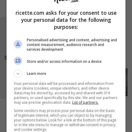
ricette.com asks for your consent to use
your personal data for the following
Riempite i
cannelloni
e distendeteli su una
purposes:
teglia ricoperta di carta forno, mettete sulla
Personalised advertising and content, advertising and
superficie delle
sottilette
e ricoprite con la
content measurement, audience research and
services development
restante besciamella. Infine spolverate la
3
superficie con del
Parmigiano
.
Store and/or access information on a device
Learn more
Your personal data will be processed and information from
your device (cookies, unique identifiers, and other device
data) may be stored by, accessed by and shared with 319
partners, or used specifically by this site. We and our partners
may use precise geolocation data.
List of partners.
Some vendors may process your personal data on the basis
of legitimate interest, which you can object to by managing
your options below. Look for a link at the bottom of this page
or in the site menu to manage or withdraw consent in privacy
and cookie settings.