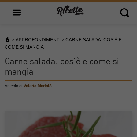
Open main menu
Open 
APPROFONDIMENTI
CARNE SALADA: COS’È E
>
>
COME SI MANGIA
Carne salada: cos’è e come si
mangia
Articolo di
Valeria Martalò