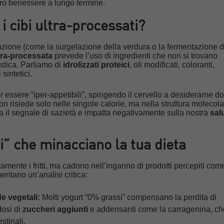
tro benessere a lungo termine.
i cibi ultra-processati?
azione (come la surgelazione della verdura o la fermentazione d
tra-processata
prevede l’uso di ingredienti che non si trovano
tica. Parliamo di
idrolizzati proteici
, oli modificati, coloranti,
sintetici.
r essere “iper-appetibili”, spingendo il cervello a desiderarne do
on risiede solo nelle singole calorie, ma nella struttura molecol
ra il segnale di sazietà e impatta negativamente sulla nostra
sal
li” che minacciano la tua dieta
amente i fritti, ma cadono nell’inganno di prodotti percepiti com
ritano un’analisi critica:
de vegetali:
Molti yogurt “0% grassi” compensano la perdita di
osi di
zuccheri aggiunti
e addensanti come la carragenina, ch
estinali.