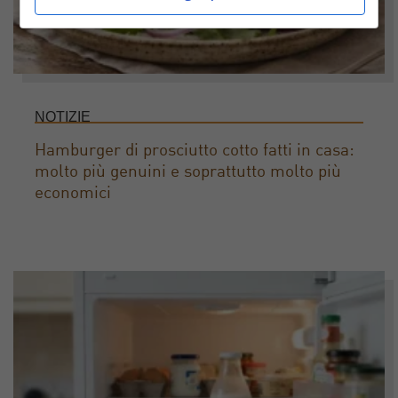
NOTIZIE
Hamburger di prosciutto cotto fatti in casa:
molto più genuini e soprattutto molto più
economici