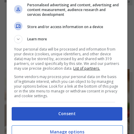
Personalised advertising and content, advertising and
content measurement, audience research and
services development
NOTIZIE
Store and/or access information on a device
Bicchieri opachi dopo la lavastoviglie? Il
segreto naturale per farli tornare come
Learn more
nuovi
Your personal data will be processed and information from
your device (cookies, unique identifiers, and other device
data) may be stored by, accessed by and shared with 319
partners, or used specifically by this site. We and our partners
may use precise geolocation data.
List of partners.
Some vendors may process your personal data on the basis
of legitimate interest, which you can object to by managing
your options below. Look for a link at the bottom of this page
or in the site menu to manage or withdraw consent in privacy
and cookie settings.
Consent
Manage options