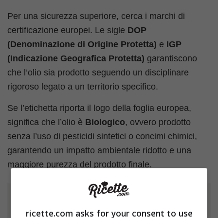
Per una sicurezza superiore, cerca i marchi di
certificazione europei. Le sigle
DOP
(Denominazione di Origine Protetta)
e
IGP
(Indicazione Geografica Protetta)
garantiscono
che l’olio sia prodotto seguendo un disciplinare
rigoroso legato a un territorio specifico.
Se l’etichetta riporta il logo della foglia europea,
significa che l’olio è
Biologico
, ovvero prodotto
senza l’uso di pesticidi sintetici o concimi chimici,
garantendo un impatto ambientale ridotto e una
maggiore purezza del prodotto finale.
Ti è piaciuto l'articolo?
ricette.com asks for your consent to use