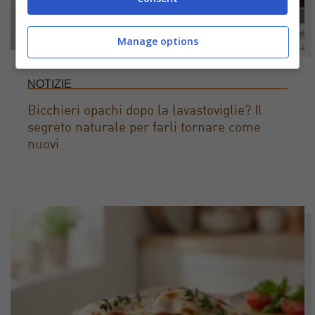
Manage options
NOTIZIE
Bicchieri opachi dopo la lavastoviglie? Il
segreto naturale per farli tornare come
nuovi