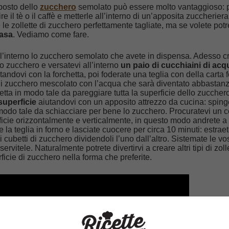
posto dello
zucchero
semolato può essere molto vantaggioso: p
re il tè o il caffè e metterle all’interno di un’apposita zuccheriera
le zollette di zucchero perfettamente tagliate, ma se volete potr
casa
. Vediamo come fare.
ll’interno lo zucchero semolato che avete in dispensa. Adesso c
lo zucchero e versatevi all’interno
un paio di cucchiaini di acq
ndovi con la forchetta, poi foderate una teglia con della carta f
o di zucchero mescolato con l’acqua che sarà diventato abbastan
hetta in modo tale da pareggiare tutta la superficie dello zuccher
 superficie
aiutandovi con un apposito attrezzo da cucina: sping
 modo tale da schiacciare per bene lo zucchero. Procuratevi un co
ficie orizzontalmente e verticalmente, in questo modo andrete a
te la teglia in forno e lasciate cuocere per circa 10 minuti: estraet
 i cubetti di zucchero dividendoli l’uno dall’altro. Sistemate le vo
servitele. Naturalmente potrete divertirvi a creare altri tipi di zoll
icie di zucchero nella forma che preferite.