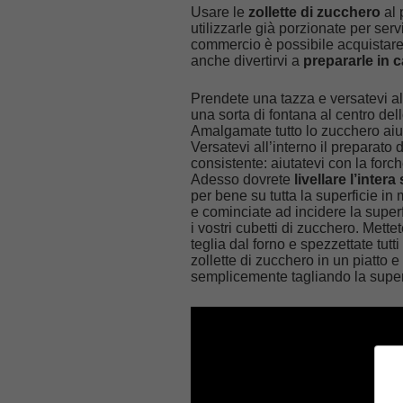
Usare le
zollette di zucchero
al 
utilizzarle già porzionate per servi
commercio è possibile acquistare 
anche divertirvi a
prepararle in 
Prendete una tazza e versatevi a
una sorta di fontana al centro del
Amalgamate tutto lo zucchero aiuta
Versatevi all’interno il preparat
consistente: aiutatevi con la forc
Adesso dovrete
livellare l’intera
per bene su tutta la superficie in
e cominciate ad incidere la super
i vostri cubetti di zucchero. Mette
teglia dal forno e spezzettate tutti
zollette di zucchero in un piatto e 
semplicemente tagliando la superf