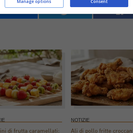
Manage options
Consent
IE
NOTIZIE
ini di frutta caramellati:
Ali di pollo fritte croccant