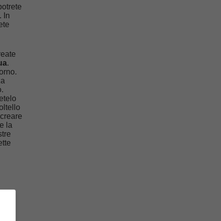
otrete
. In
ete
reate
ua
.
orno.
za
o.
etelo
ltello
 creare
e la
stre
ette