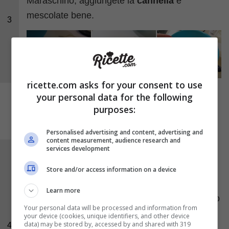
Maraschino, aggiungete la
cannella
e
mescolate bene.
3
ricette.com asks for your consent to use
your personal data for the following
purposes:
Personalised advertising and content, advertising and
content measurement, audience research and
services development
Rivestite la teglia apribile, precedentemente
unta poco con il burro, con la frolla stesa
Store and/or access information on a device
grossolanamente. Bucate il fondo con la
Learn more
forchetta. Riempite con la farcitura fino al bordo
Your personal data will be processed and information from
della frolla, schiacciando bene con un
your device (cookies, unique identifiers, and other device
data) may be stored by, accessed by and shared with 319
4
cucchiaio. Infornate
a 180 °C per circa 25-30