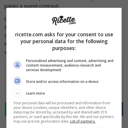
palato a questi contrasti.
La prossima volta che ti trovi in cucina, non limitarti
ai dolci. Sperimenta con il
cioccolato salato
e
ricette.com asks for your consent to use
scopri quanto può essere versatile questo
your personal data for the following
ingrediente millenario. La tua creatività è l’unico
purposes:
vero limite.
Personalised advertising and content, advertising and
content measurement, audience research and
services development
Ti è piaciuto l'articolo?
Store and/or access information on a device
Condividilo
Learn more
Your personal data will be processed and information from
your device (cookies, unique identifiers, and other device
data) may be stored by, accessed by and shared with 319
partners, or used specifically by this site. We and our partners
may use precise geolocation data.
List of partners.