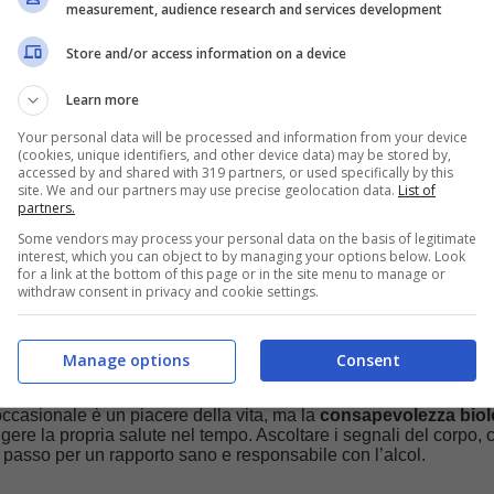
measurement, audience research and services development
ovascolare
i benefici di un bicchiere di vino rosso, la scienza moderna è c
Store and/or access information on a device
one arteriosa
e aumenta il rischio di aritmie e cardiomiopatie. A
l’alcol apporta “calorie vuote” (7 kcal per grammo) che favorisc
Learn more
.
Your personal data will be processed and information from your device
cupero
(cookies, unique identifiers, and other device data) may be stored by,
accessed by and shared with 319 partners, or used specifically by this
dormire. In realtà, pur facilitando l’addormentamento, distrugge l
site. We and our partners may use precise geolocation data.
List of
 psicofisico. Il risultato? Stanchezza cronica e calo delle prest
partners.
Some vendors may process your personal data on the basis of legitimate
interest, which you can object to by managing your options below. Look
i sicurezza?
for a link at the bottom of this page or in the site menu to manage or
withdraw consent in privacy and cookie settings.
l’
OMS
, non esiste una quantità di alcol totalmente priva di rischi
to negativo, la moderazione resta la regola d’oro. Il corpo umano
enerazione, ma solo se gli viene concesso il tempo necessario p
Manage options
Consent
ilibrio idroelettrolitico.
occasionale è un piacere della vita, ma la
consapevolezza biol
ggere la propria salute nel tempo. Ascoltare i segnali del corpo,
o passo per un rapporto sano e responsabile con l’alcol.