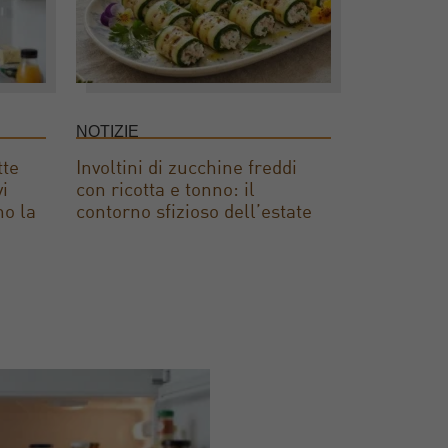
NOTIZIE
tte
Involtini di zucchine freddi
vi
con ricotta e tonno: il
no la
contorno sfizioso dell’estate