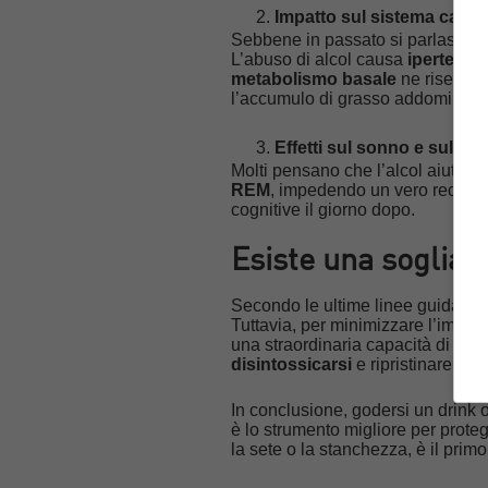
Impatto sul sistema cardi
Sebbene in passato si parlasse de
L’abuso di alcol causa
ipertensi
metabolismo basale
ne risente: 
l’accumulo di grasso addominale
Effetti sul sonno e sul re
Molti pensano che l’alcol aiuti a 
REM
, impedendo un vero recupero
cognitive il giorno dopo.
Esiste una soglia d
Secondo le ultime linee guida del
Tuttavia, per minimizzare l’impat
una straordinaria capacità di rig
disintossicarsi
e ripristinare l’equ
In conclusione, godersi un drink 
è lo strumento migliore per prote
la sete o la stanchezza, è il prim