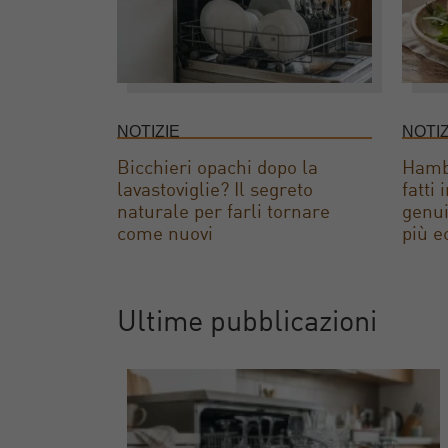
NOTIZIE
NOTIZ
Bicchieri opachi dopo la
Hambu
lavastoviglie? Il segreto
fatti
naturale per farli tornare
genui
come nuovi
più e
Ultime pubblicazioni