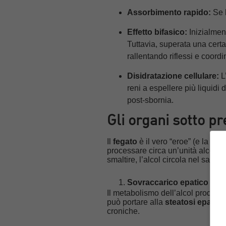
Assorbimento rapido:
Se l
Effetto bifasico:
Inizialment
Tuttavia, superata una certa
rallentando riflessi e coord
Disidratazione cellulare:
L’
reni a espellere più liquidi
post-sbornia.
Gli organi sotto p
Il
fegato
è il vero “eroe” (e la vi
processare circa un’unità alcolic
smaltire, l’alcol circola nel sang
Sovraccarico epatico e a
Il metabolismo dell’alcol produc
può portare alla
steatosi epatica
croniche.