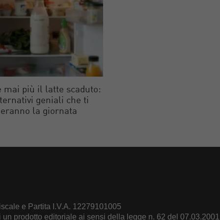
 mai più il latte scaduto:
lternativi geniali che ti
eranno la giornata
scale e Partita I.V.A. 12279101005
un prodotto editoriale ai sensi della legge n. 62 del 07.03.2001