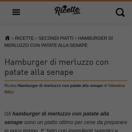
Open main menu
Open 
RICETTE
SECONDI PIATTI
HAMBURGER DI
>
>
>
MERLUZZO CON PATATE ALLA SENAPE
Hamburger di merluzzo con
patate alla senape
Ricetta
Hamburger di merluzzo con patate alla senape
di
Valentina
Rifici
Gli
hamburger di merluzzo con patate alla
senape
sono un piatto ottimo per cene da preparare
in poco tempo. E’ fatto con ingredienti semplici e