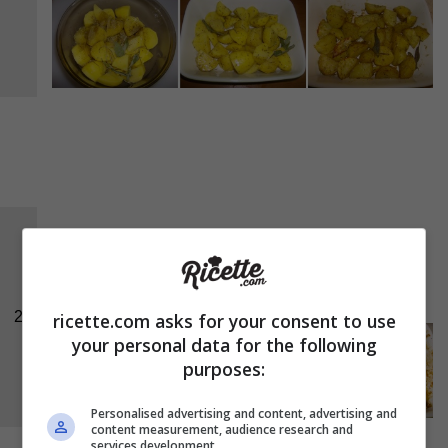
In una ciotola sciogliete la
senape
con la
passata di pomodoro
e versatela sulle patate
che rimetterete in forno per finire la cottura.
2
ricette.com asks for your consent to use
your personal data for the following
purposes:
Personalised advertising and content, advertising and
content measurement, audience research and
services development