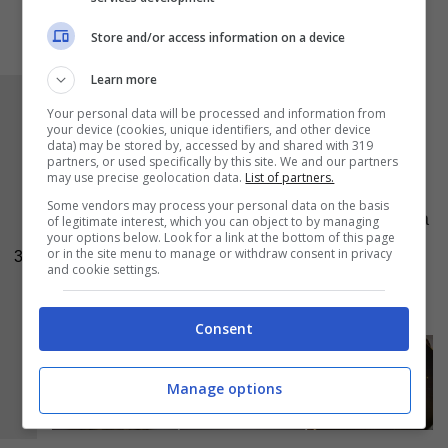
Store and/or access information on a device
Learn more
Una volta pronto il contorno preparate gli
Your personal data will be processed and information from
your device (cookies, unique identifiers, and other device
hamburger
, dunque spinate bene il
pesce
,
data) may be stored by, accessed by and shared with 319
tagliatelo molto finemente e traferitelo in una
partners, or used specifically by this site. We and our partners
may use precise geolocation data.
List of partners.
ciotola dove vi unirete il
prezzemolo tritato
, il
Some vendors may process your personal data on the basis
sale
, il
pangrattato
ed infine i due
albumi
. Ora
of legitimate interest, which you can object to by managing
your options below. Look for a link at the bottom of this page
impastate il tutto e formate gli hamburger che
or in the site menu to manage or withdraw consent in privacy
3
and cookie settings.
cuocerete in padella con un filo d’olio per circa
4 minuti per lato.
Consent
Manage options