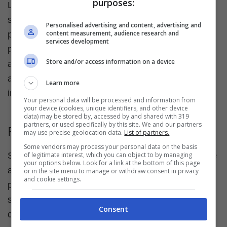
purposes:
La differenza, secondo alcuni esperti, non riguarda
solamente l'aspetto esteriore, ma i due tipi di
Personalised advertising and content, advertising and
content measurement, audience research and
prezzemolo differiscono anche nel sapore. Il
services development
prezzemolo a foglia liscia a quanto pare è meno
Store and/or access information on a device
amarognolo rispetto al prezzemolo a foglia riccia,
anche se la variazione nel gusto è pressoché
Learn more
impercettibile.
Your personal data will be processed and information from
your device (cookies, unique identifiers, and other device
data) may be stored by, accessed by and shared with 319
partners, or used specifically by this site. We and our partners
Prezzo
may use precise geolocation data.
List of partners.
Some vendors may process your personal data on the basis
of legitimate interest, which you can object to by managing
Solitamente chi dispone di un piccolo orticello tende
your options below. Look for a link at the bottom of this page
a coltivare anche il prezzemolo. In caso contrario, il
or in the site menu to manage or withdraw consent in privacy
and cookie settings.
prezzemolo è facilmente reperibile nei vari
supermercati, dove viene venduto ad un prezzo di
Consent
circa
2,50 euro al chilo
. In genere non c'è