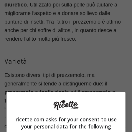
diuretico
. Utilizzato poi sulla pelle può aiutare a
migliorarne l'aspetto e a donare sollievo dalle
punture di insetti. Tra l'altro il prezzemolo è ottimo
anche per chi soffre di alitosi, in quanto riesce a
rendere l'alito molto più fresco.
Varietà
Esistono diversi tipi di prezzemolo, ma
generalmente si tende a distinguerne due: il
prezzemolo a foglia riccia
ed il
prezzemolo a
foglia liscia
, quest'ultimo è anche detto
"prezzemolo napoletano". Entrambi sono coltivati
nelle zone del Mediterraneo, ma solitamente in
ricette.com asks for your consent to use
your personal data for the following
cucina si opta di più per il prezzemolo a foglia liscia.