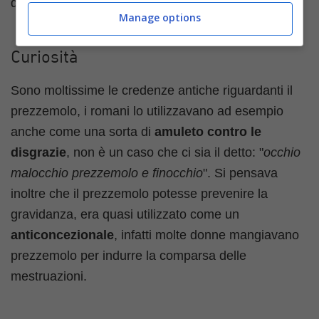
differenza di prezzo tra le due varietà esistenti.
Manage options
Curiosità
Sono moltissime le credenze antiche riguardanti il
prezzemolo, i romani lo utilizzavano ad esempio
anche come una sorta di
amuleto contro le
disgrazie
, non è un caso che ci sia il detto: "
occhio
malocchio prezzemolo e finocchio
". Si pensava
inoltre che il prezzemolo potesse prevenire la
gravidanza, era quasi utilizzato come un
anticoncezionale
, infatti molte donne mangiavano
prezzemolo per indurre la comparsa delle
mestruazioni.