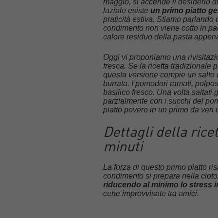
maggio, si accende il desiderio di 
laziale esiste
un primo piatto ge
praticità estiva. Stiamo parlando 
condimento non viene cotto in pad
calore residuo della pasta appena 
Oggi vi proponiamo una rivisitazi
fresca. Se la ricetta tradizionale
questa versione compie un salto d
burrata. I pomodori ramati, polpo
basilico fresco. Una volta saltati 
parzialmente con i succhi del po
piatto povero in un primo da veri i
Dettagli della rice
minuti
La forza di questo primo piatto ris
condimento si prepara nella cioto
riducendo al minimo lo stress 
cene improvvisate tra amici.