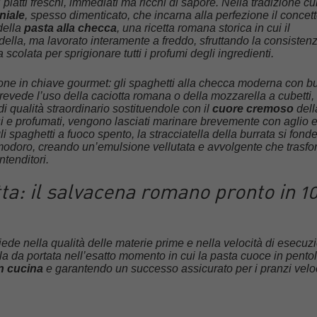
piatti freschi, immediati ma ricchi di sapore. Nella tradizione cu
niale
, spesso dimenticato, che incarna alla perfezione il concett
della
pasta alla checca
, una ricetta romana storica in cui il
ella, ma lavorato interamente a freddo, sfruttando la consistenz
scolata per sprigionare tutti i profumi degli ingredienti.
one in chiave gourmet: gli spaghetti alla checca moderna con bu
 prevede l’uso della caciotta romana o della mozzarella a cubetti,
i qualità straordinario sostituendole con il
cuore cremoso
dell
si e profumati, vengono lasciati marinare brevemente con aglio e
gli spaghetti a fuoco spento, la stracciatella della burrata si fond
modoro, creando un’emulsione vellutata e avvolgente che trasf
ntenditori.
tta: il salvacena romano pronto in 1
iede nella qualità delle materie prime e nella velocità di esecuzi
la da portata nell’esatto momento in cui la pasta cuoce in pentol
in cucina
e garantendo un successo assicurato per i pranzi veloc