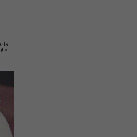
o la
glio