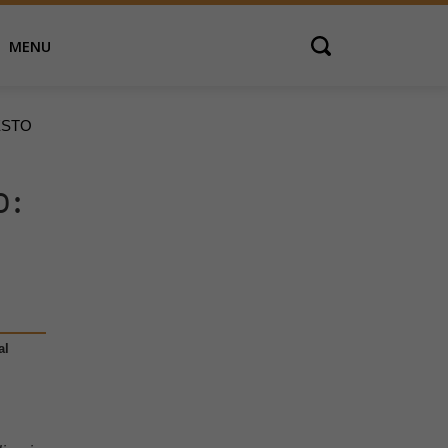
MENU
Open search
ESTO
o:
al