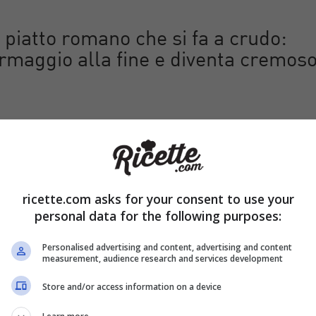
 piatto romano che si fa a crudo:
rmaggio alla fine e diventa cremos
iente pentola di acqua salata e calate gli spaghetti. Nel frattem
odori, privateli dei semi interni e tagliateli a cubetti regolari d
li direttamente nella grande ciotola in cui condirete la pasta, unit
chiacciato, il basilico e l’olio EVO. Mescolate e
lasciate marinar
ricette.com asks for your consent to use your
personal data for the following purposes:
Personalised advertising and content, advertising and content
measurement, audience research and services development
Store and/or access information on a device