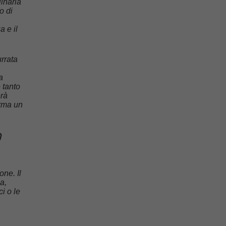
linaria
o di
a e il
rrata
a
 tanto
erà
orma un
0
one. Il
a,
i o le