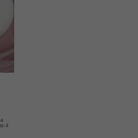
 a
: il