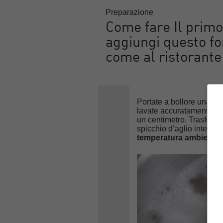
Preparazione
Come fare Il primo
aggiungi questo fo
come al ristorante
Portate a bollore una cap
lavate accuratamente i pom
un centimetro. Trasferite
spicchio d’aglio intero s
temperatura ambiente
.