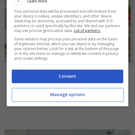
Learn more
Your personal data will be processed and information from
your device (cookies, unique identifiers, and other device
data) may be stored by, accessed by and shared with 319
partners, or used specifically by this site. We and our partners
may use precise geolocation data.
List of partners.
Some vendors may process your personal data on the basis
of legitimate interest, which you can object to by managing
your options below. Look for a link at the bottom of this page
or in the site menu to manage or withdraw consent in privacy
and cookie settings.
Consent
NOTIZIE
Hamburger di prosciutto cotto fatti in casa:
Manage options
molto più genuini e soprattutto molto più
economici