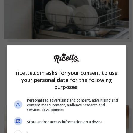
NOTIZIE
Bicchieri opachi dopo la lavastoviglie? Il
ricette.com asks for your consent to use
segreto naturale per farli tornare come
your personal data for the following
nuovi
purposes:
Personalised advertising and content, advertising and
content measurement, audience research and
services development
Store and/or access information on a device