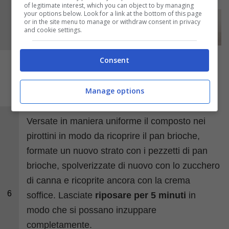
of legitimate interest, which you can object to by managing
your options below. Look for a link at the bottom of this page
or in the site menu to manage or withdraw consent in privacy
and cookie settings.
Consent
Manage options
Versate in maniera uniforme il composto nei
pirottini in modo da ricoprire il pan brioche,
formate un nuovo strato con i pezzetti di pan
brioche, spolverizzate di nuovo con lo zucchero
di canna e ricoprite ancora con la crema
6
soffice. Lasciate
riposare per 5 minuti
in
modo che si possano inzuppare
completamente.