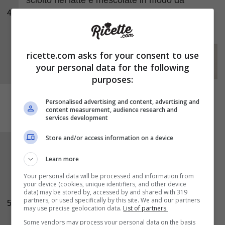
4
amalgamare tutti gli ingredienti in un impasto
soffice.
ricette.com asks for your consent to use
your personal data for the following
purposes:
Personalised advertising and content, advertising and
content measurement, audience research and
services development
Store and/or access information on a device
Prendete i pirottini e cospargeteli in maniera
Learn more
uniforme con del
burro
che avete fatto
ammorbidire. Foderate con i pezzettini di pan
Your personal data will be processed and information from
your device (cookies, unique identifiers, and other device
brioche i pirottini in modo da non lasciare degli
data) may be stored by, accessed by and shared with 319
partners, or used specifically by this site. We and our partners
5
spazi vuoti, cospargete con dello
zucchero di
may use precise geolocation data.
List of partners.
canna
.
Some vendors may process your personal data on the basis