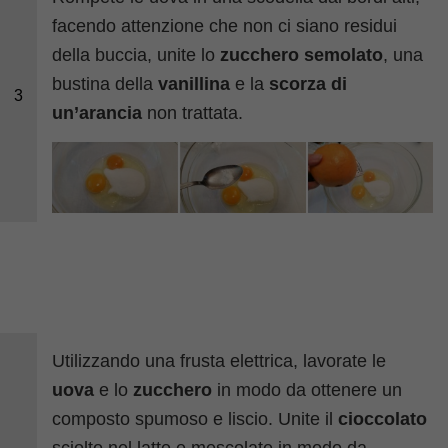
facendo attenzione che non ci siano residui
della buccia, unite lo
zucchero semolato
, una
bustina della
vanillina
e la
scorza di
3
un’arancia
non trattata.
Utilizzando una frusta elettrica, lavorate le
uova
e lo
zucchero
in modo da ottenere un
composto spumoso e liscio. Unite il
cioccolato
sciolto nel latte e mescolate in modo da