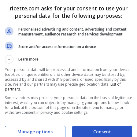
ricette.com asks for your consent to use your
personal data for the following purposes:
alimentari piuttosto particolari. Ad esempio, in Nigeria non può 
occo, in quanto una leggenda popolare ha fatto credere che si tra
Personalised advertising and content, advertising and content
 i bambini. Negli Stati Uniti, inoltre, non si può trovare l’haggis
measurement, audience research and services development
pecora), impossibile da importare perché contiene il polmone de
erali di sicurezza alimentare. In California, infine, il fois gras n
Store and/or access information on a device
 oggi il regolamento è stato abolito, ma il piatto viene conside
Learn more
Your personal data will be processed and information from your device
(cookies, unique identifiers, and other device data) may be stored by,
accessed by and shared with 319 partners, or used specifically by this
site. We and our partners may use precise geolocation data.
List of
partners.
Ti è piaciuto l'articolo?
Some vendors may process your personal data on the basis of legitimate
Condividilo
interest, which you can object to by managing your options below. Look
for a link at the bottom of this page or in the site menu to manage or
withdraw consent in privacy and cookie settings.
Manage options
Consent