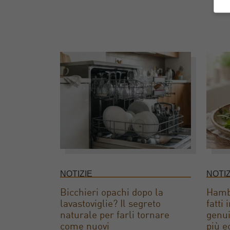
NOTIZIE
NOTIZ
Bicchieri opachi dopo la
Hambu
lavastoviglie? Il segreto
fatti
naturale per farli tornare
genui
come nuovi
più e