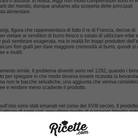
ani o assurdi. In realtà, leggi non molto comprensibili sono in v
 parti del mondo, dunque andiamo alla scoperta delle principali
sta alimentare.
arigi, figura che rappresentava di fatto il re di Francia, decise di
vietare ai venditori di burro fresco o salato di utilizzare erbe e 
 può sembrare esagerata, ma in realtà fin troppi produttori dell
alcuni fiori gialli per dare maggiore cremosità al burro, quindi si
e e inutili.
tamento simile. Il problema diventò serio nel 1292, quando i birra
to per spiegare in che modo doveva essere ricavata la bevanda:
a non le bacche selvatiche, una aggiunta che veniva consider
idee e rendere meno scadente il prodotto.
 sull’olio sono stati emanati nel corso del XVIII secolo. Il prodotto
l’utilizzo di semi vari, non ultimo quello di papavero (meglio no
questi oli per allungare vennero proibiti. Il pepe, invece, veniva
 ginepro, alla senape e alla farina di piselli, un miscuglio che 
eto di produzione. Non era raro mescolare il caffè con la cicori
ati sono oggi una realtà, ma nei secoli scorsi non potevano esse