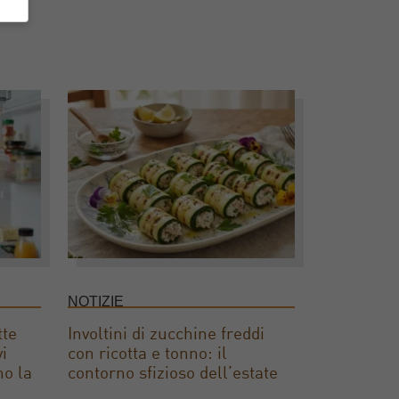
NOTIZIE
tte
Involtini di zucchine freddi
vi
con ricotta e tonno: il
no la
contorno sfizioso dell’estate