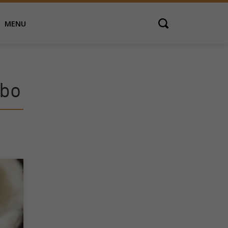
MENU
Open search
ibo