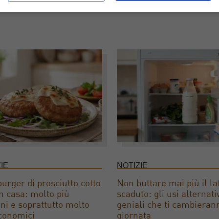
IE
NOTIZIE
rger di prosciutto cotto
Non buttare mai più il la
 in casa: molto più
scaduto: gli usi alternati
ni e soprattutto molto
geniali che ti cambieran
conomici
giornata