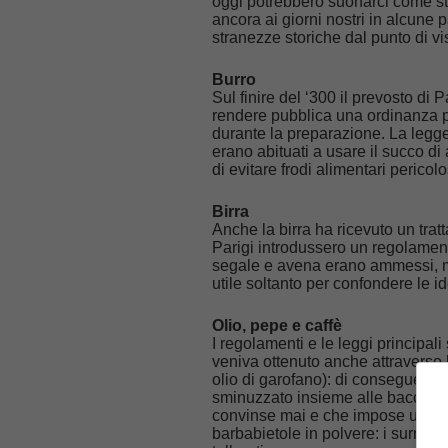
oggi potrebbero suonarci come str
ancora ai giorni nostri in alcune
stranezze storiche dal punto di vi
Burro
Sul finire del ‘300 il prevosto di P
rendere pubblica una ordinanza per 
durante la preparazione. La legge
erano abituati a usare il succo di 
di evitare frodi alimentari pericolos
Birra
Anche la birra ha ricevuto un trat
Parigi introdussero un regolamen
segale e avena erano ammessi, m
utile soltanto per confondere le 
Olio, pepe e caffè
I regolamenti e le leggi principali
veniva ottenuto anche attraverso 
olio di garofano): di conseguenza 
sminuzzato insieme alle bacche di
convinse mai e che impose un divi
barbabietole in polvere: i surrog