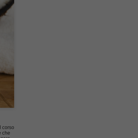
l corso
e che