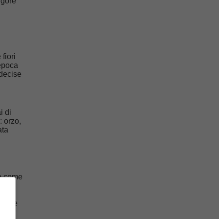
igore
fiori
’epoca
 decise
i di
 orzo,
ata
to come
non
a o le
re