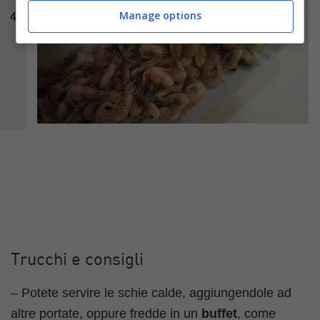
Manage options
4
Trucchi e consigli
– Potete servire le schie calde, aggiungendole ad
altre portate, oppure fredde in un
buffet
, come