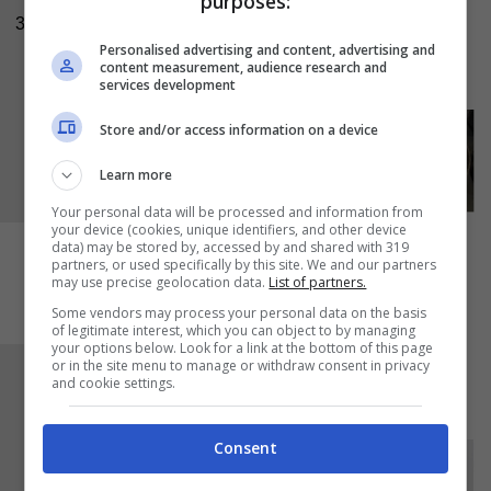
purposes:
necessario affinchè diventino croccanti e
3
lucide. Condite con il
pepe
e, se volete, anche
Personalised advertising and content, advertising and
content measurement, audience research and
con una spolverata di
prezzemolo
.
services development
Store and/or access information on a device
Learn more
Your personal data will be processed and information from
your device (cookies, unique identifiers, and other device
data) may be stored by, accessed by and shared with 319
partners, or used specifically by this site. We and our partners
may use precise geolocation data.
List of partners.
Some vendors may process your personal data on the basis
of legitimate interest, which you can object to by managing
your options below. Look for a link at the bottom of this page
or in the site menu to manage or withdraw consent in privacy
Le
schie alla veneziana
appena pronte sono
and cookie settings.
molto croccanti e saporite.
Consent