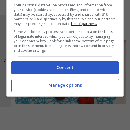
Your personal data will be processed and information from
your device (cookies, unique identifiers, and other device
data) may be stored by, accessed by and shared with 319
partners, or used specifically by this site. We and our partners
Ecco pronto da gustare lo
smoothie ai frutti
may use precise geolocation data.
List of partners.
rossi con semi di basilico
Some vendors may process your personal data on the basis
of legitimate interest, which you can object to by managing
your options below. Look for a link at the bottom of this page
or in the site menu to manage or withdraw consent in privacy
and cookie settings.
4
Consent
Manage options