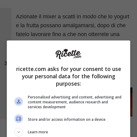
Azionate il mixer a scatti in modo che lo yogurt
e la frutta possano amalgamarsi, dopo di che
fatelo lavorare fino a che non otterrete una
crema omogenea e ben frullata. Preparate le
coppe disponendo sul fondo i semi di basilico
idratati e successivamente lo smoothie
3
ricette.com asks for your consent to use
cremoso, quindi servite immediatamente
your personal data for the following
freddo.
purposes:
Personalised advertising and content, advertising and
content measurement, audience research and
services development
Store and/or access information on a device
Learn more