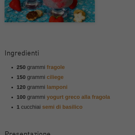
Ingredienti
250
grammi
fragole
150
grammi
ciliege
120
grammi
lamponi
100
grammi
yogurt greco alla fragola
1
cucchiai
semi di basilico
Presentazione