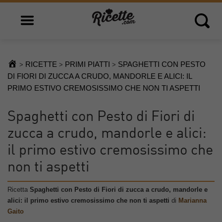
Open main menu
Open 
RICETTE
PRIMI PIATTI
SPAGHETTI CON PESTO
>
>
>
DI FIORI DI ZUCCA A CRUDO, MANDORLE E ALICI: IL
PRIMO ESTIVO CREMOSISSIMO CHE NON TI ASPETTI
Spaghetti con Pesto di Fiori di
zucca a crudo, mandorle e alici:
il primo estivo cremosissimo che
non ti aspetti
Ricetta
Spaghetti con Pesto di Fiori di zucca a crudo, mandorle e
alici: il primo estivo cremosissimo che non ti aspetti
di
Marianna
Gaito