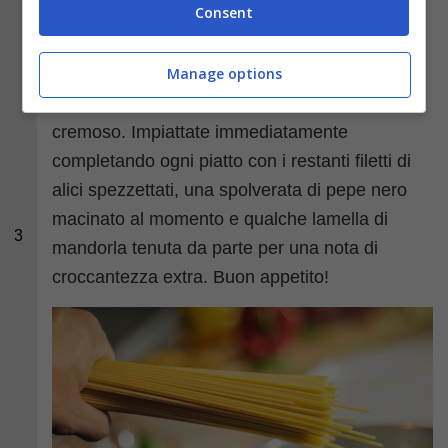
Consent
padella a fuoco spento, unite il pesto di fiori di
zucca a crudo e mescolate energicamente.
Manage options
Aggiungete un goccio d’acqua di cottura per
rendere il tutto straordinariamente fluido e
cremoso. Impiattate immediatamente
completando ogni piatto con i restanti filetti di
alici spezzettati, una spolverata di pepe nero
macinato al momento e qualche lamella di
3
mandorla tenuta da parte per una nota di
croccantezza extra. Buon appetito!