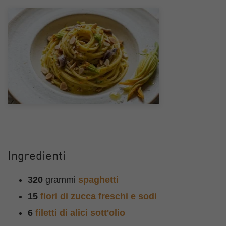
Ingredienti
320
grammi
spaghetti
15
fiori di zucca freschi e sodi
6
filetti di alici sott'olio