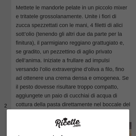
Mettete le mandorle pelate in un piccolo mixer
e tritatele grossolanamente. Unite i fiori di
zucca spezzettati con le mani, 4 filetti di alici
sott’olio (tenendo gli altri due da parte per la
finitura), il parmigiano reggiano grattugiato e,
se gradito, un pezzettino di aglio privato
dell’anima. Iniziate a frullare ad impulsi
versando l’olio extravergine d’oliva a filo, fino
ad ottenere una crema densa e omogenea. Se
il pesto dovesse risultare troppo compatto,
aggiungete un paio di cucchiai di acqua di
cottura della pasta direttamente nel boccale del
2
mixer.