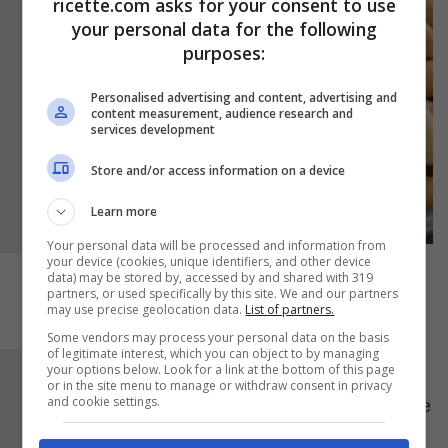
ricette.com asks for your consent to use
your personal data for the following
purposes:
Personalised advertising and content, advertising and
content measurement, audience research and
services development
Store and/or access information on a device
Learn more
Your personal data will be processed and information from
your device (cookies, unique identifiers, and other device
data) may be stored by, accessed by and shared with 319
partners, or used specifically by this site. We and our partners
may use precise geolocation data.
List of partners.
Some vendors may process your personal data on the basis
of legitimate interest, which you can object to by managing
your options below. Look for a link at the bottom of this page
Scolate gli spaghetti al dente, avendo cura di
or in the site menu to manage or withdraw consent in privacy
and cookie settings.
conservare un po’ di acqua di cottura. Trasferite
la pasta in un’insalatiera capiente o in una