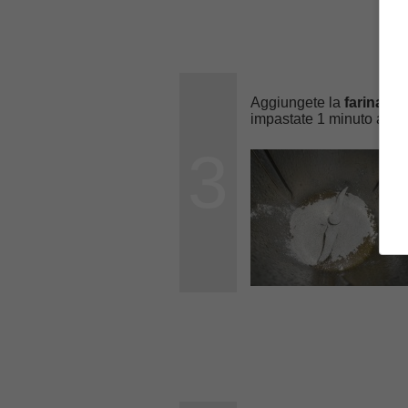
Aggiungete la
farina di
impastate 1 minuto a vel
3