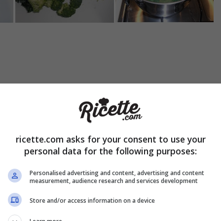
o, dedicatevi alla realizzazione della pasta al vino con il bimby
no
e 60 grammi di
olio d’oliva
(gli altri 20 grammi di olio vi serv
broccoli) ed emulsionate 10 secondi a velocità 4.
ricette.com asks for your consent to use your
personal data for the following purposes:
Personalised advertising and content, advertising and content
measurement, audience research and services development
Store and/or access information on a device