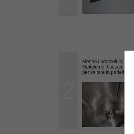
Mentre i broccoli cuocion
Mettete nel boccale il
vi
per saltare in padella i 
2