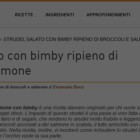
RICETTE
INGREDIENTI
APPROFONDIMENTI
STRUDEL SALATO CON BIMBY RIPIENO DI BROCCOLI E SA
>
o con bimby ripieno di
almone
no di broccoli e salmone
di
Emanuela Burzi
almone con bimby
è una ricetta davvero originale per chi vuole s
ppi sforzi. L’impasto di questo strudel è una pasta al vino fatta
di farro e di segale, che rendono lo strudel molto friabile e leggero.
occoli accostati a del salmone in scatola, il tutto arricchito con 
o. Nella ricetta, inoltre, vi mostrerò come richiudere lo strudel 
 l’occhio vuole la sua parte.