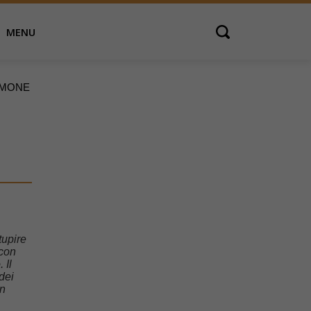
MENU
Open search
LMONE
tupire
 con
 Il
dei
in