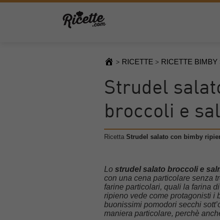
RICETTE
RICETTE BIMBY
>
>
Strudel salat
broccoli e s
Ricetta
Strudel salato con bimby ripie
Lo
strudel salato broccoli e s
con una cena particolare senza tro
farine particolari, quali la farina 
ripieno vede come protagonisti i br
buonissimi pomodori secchi sott’oli
maniera particolare, perchè anche