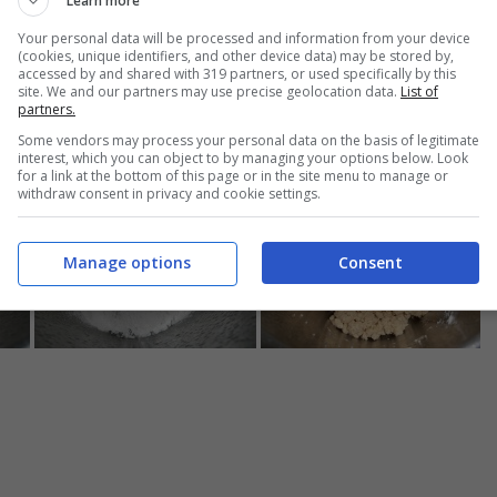
Learn more
Your personal data will be processed and information from your device
(cookies, unique identifiers, and other device data) may be stored by,
accessed by and shared with 319 partners, or used specifically by this
site. We and our partners may use precise geolocation data.
List of
partners.
 segale
, la
farina di farro
, la
farina 0
e un
pizzico di sale
, quind
Some vendors may process your personal data on the basis of legitimate
ocità spiga.
interest, which you can object to by managing your options below. Look
for a link at the bottom of this page or in the site menu to manage or
withdraw consent in privacy and cookie settings.
Manage options
Consent