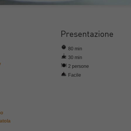
Presentazione
80 min
30 min
e
2 persone
Facile
io
atola