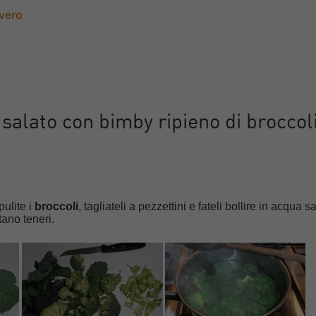
vero
salato con bimby ripieno di broccoli
ulite i
broccoli
, tagliateli a pezzettini e fateli bollire in acqua s
ano teneri.