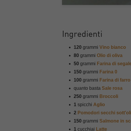
Ingredienti
120
grammi
Vino bianco
80
grammi
Olio di oliva
50
grammi
Farina di segal
150
grammi
Farina 0
100
grammi
Farina di farro
quanto basta
Sale rosa
250
grammi
Broccoli
1
spicchi
Aglio
2
Pomodori secchi sott'ol
150
grammi
Salmone in sc
1
cucchiai
Latte