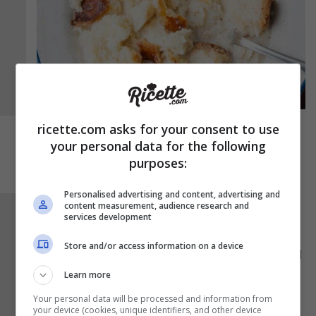
ricette.com asks for your consent to use
your personal data for the following
purposes:
Personalised advertising and content, advertising and
content measurement, audience research and
Intanto mettete in ammollo l’uvetta nel succo
services development
ricavato dall’arancia, in modo da reidratarla.
Store and/or access information on a device
Aggiungete al composto le uova, lo zucchero, il
cacao, la cannella, gli amaretti sbriciolati, le
Learn more
mandorle tritate e metà dei pinoli.
Unite anche
Your personal data will be processed and information from
your device (cookies, unique identifiers, and other device
l’uvetta precedentemente ammollata
nel