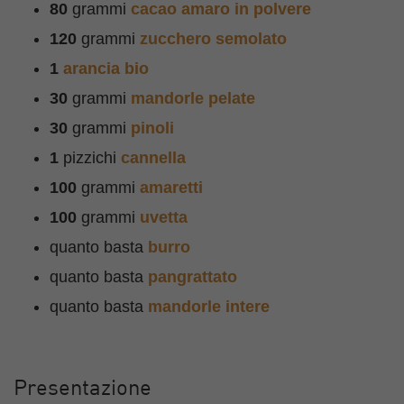
80
grammi
cacao amaro in polvere
120
grammi
zucchero semolato
1
arancia bio
30
grammi
mandorle pelate
30
grammi
pinoli
1
pizzichi
cannella
100
grammi
amaretti
100
grammi
uvetta
quanto basta
burro
quanto basta
pangrattato
quanto basta
mandorle intere
Presentazione