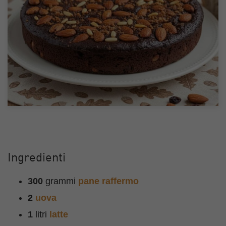
Ingredienti
300
grammi
pane raffermo
2
uova
1
litri
latte