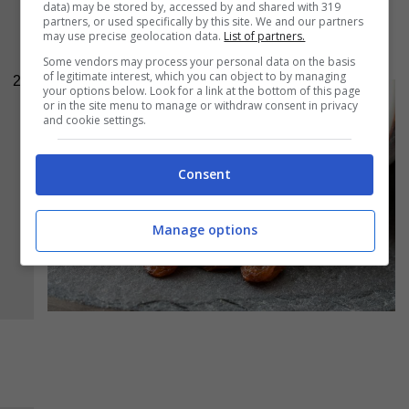
data) may be stored by, accessed by and shared with 319
partners, or used specifically by this site. We and our partners
succo d’arancia e versate anche tutto il succo
may use precise geolocation data.
List of partners.
rimasto, quindi amalgamate molto bene.
Some vendors may process your personal data on the basis
of legitimate interest, which you can object to by managing
2
your options below. Look for a link at the bottom of this page
or in the site menu to manage or withdraw consent in privacy
and cookie settings.
Consent
Manage options