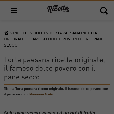
Open main menu
Open 
RICETTE
DOLCI
TORTA PAESANA RICETTA
>
>
>
ORIGINALE, IL FAMOSO DOLCE POVERO CON IL PANE
SECCO
Torta paesana ricetta originale,
il famoso dolce povero con il
pane secco
Ricetta
Torta paesana ricetta originale, il famoso dolce povero con
il pane secco
di
Marianna Gaito
Solo pane secco, cacao ed un po’ di frutta