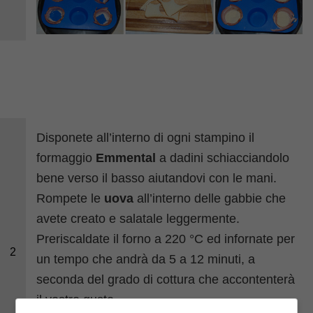
Disponete all’interno di ogni stampino il
formaggio
Emmental
a dadini schiacciandolo
bene verso il basso aiutandovi con le mani.
Rompete le
uova
all’interno delle gabbie che
avete creato e salatale leggermente.
Preriscaldate il forno a 220 °C ed infornate per
2
un tempo che andrà da 5 a 12 minuti, a
seconda del grado di cottura che accontenterà
il vostro gusto.