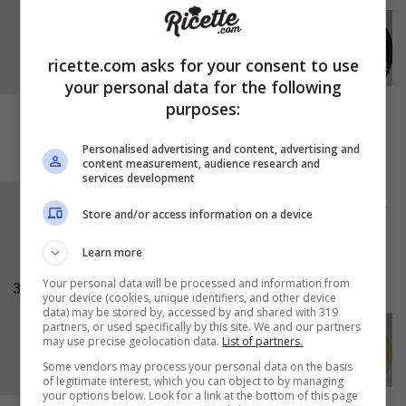
ricette.com asks for your consent to use
your personal data for the following
purposes:
Personalised advertising and content, advertising and
content measurement, audience research and
services development
Una volta che le vostre uova in gabbia saranno
Store and/or access information on a device
pronte, sfornatele e lasciatele intiepidire un
Learn more
attimo, quindi toglietele dagli stampini e
Your personal data will be processed and information from
spolveratele con
pepe
ed
erba cipollina
.
3
your device (cookies, unique identifiers, and other device
data) may be stored by, accessed by and shared with 319
partners, or used specifically by this site. We and our partners
may use precise geolocation data.
List of partners.
Some vendors may process your personal data on the basis
of legitimate interest, which you can object to by managing
your options below. Look for a link at the bottom of this page