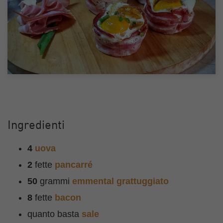
Ingredienti
4
uova
2
fette
pancarré
50
grammi
emmental grattuggiato
8
fette
bacon
quanto basta
sale