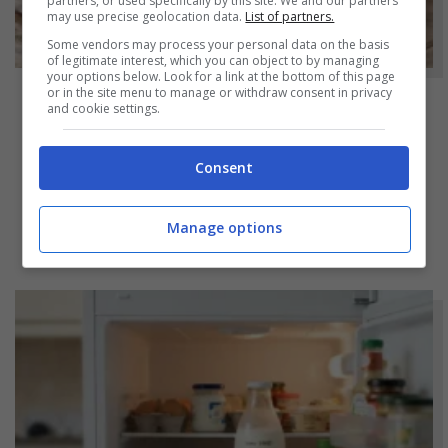
partners, or used specifically by this site. We and our partners
may use precise geolocation data.
List of partners.
Some vendors may process your personal data on the basis
of legitimate interest, which you can object to by managing
your options below. Look for a link at the bottom of this page
or in the site menu to manage or withdraw consent in privacy
and cookie settings.
NOTIZIE
Hamburger di prosciutto cotto fatti in casa:
Consent
molto più genuini e soprattutto molto più
economici
Manage options