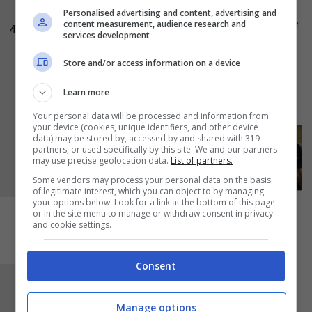
cottura, chiudeteli bene con il loro tappo,
Personalised advertising and content, advertising and
avvolgeteli in un panno da cucina e fateli bollire
content measurement, audience research and
4
services development
30 minuti. Trascorso il tempo lasciateli
Store and/or access information on a device
raffreddare così come sono nella pentola,
quando li tirerete fuori vedrete che avranno
Learn more
formato il sottovuoto.
Your personal data will be processed and information from
your device (cookies, unique identifiers, and other device
data) may be stored by, accessed by and shared with 319
partners, or used specifically by this site. We and our partners
may use precise geolocation data.
List of partners.
Some vendors may process your personal data on the basis
of legitimate interest, which you can object to by managing
your options below. Look for a link at the bottom of this page
or in the site menu to manage or withdraw consent in privacy
and cookie settings.
Consent
Dopo tutto il vostro lavoro finalmente potrete
gustarvi le vostre
zucchine sott’aceto
.
Manage options