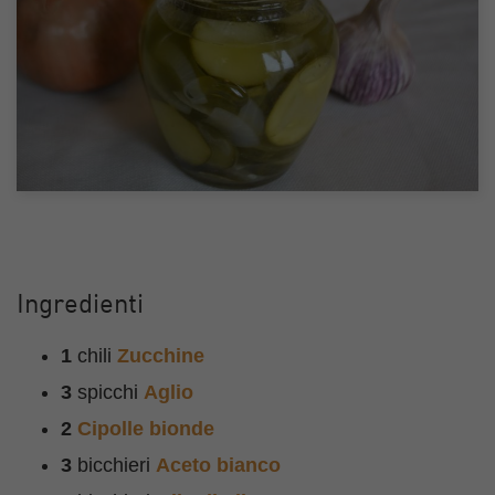
Ingredienti
1
chili
Zucchine
3
spicchi
Aglio
2
Cipolle bionde
3
bicchieri
Aceto bianco