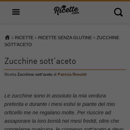
Open main menu
Open 
RICETTE
RICETTE SENZA GLUTINE
ZUCCHINE
>
>
>
SOTT’ACETO
Zucchine sott’aceto
Ricetta
Zucchine sott’aceto
di
Patrizia Rimoldi
Le zucchine sono in assoluto la mia verdura
preferita e durante i mesi estivi le piante del mio
orticello me ne regalano molte. Per riuscire ad
assaporare la loro bontà nei mesi freddi, oltre che
congelarne qualcuna, le conservo sott’aceto e devo