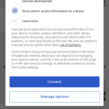
services development
Store and/or access information on a device
Learn more
Your personal data will be processed and information from
your device (cookies, unique identifiers, and other device
data) may be stored by, accessed by and shared with 319
Incorporate con una spatola il mix di farina e
partners, or used specifically by this site. We and our partners
cacao al composto di uova e barbabietole,
may use precise geolocation data.
List of partners.
Some vendors may process your personal data on the basis
versatelo nella tortiera e cucinate per
circa 20-
of legitimate interest, which you can object to by managing
25 minuti a 170°C
. Servite il dolce
your options below. Look for a link at the bottom of this page
or in the site menu to manage or withdraw consent in privacy
spolverizzandolo con un po’ di
zucchero a velo
5
and cookie settings.
e della
granella fine di nocciole tostate
.
Consent
Manage options