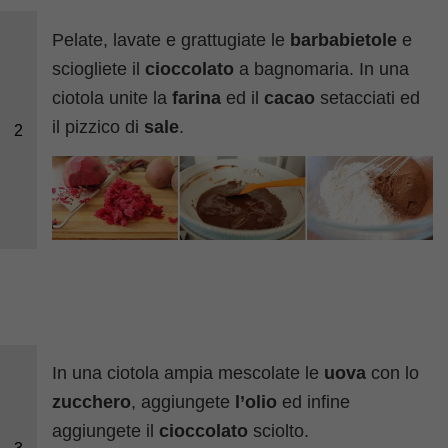
Pelate, lavate e grattugiate le
barbabietole
e
sciogliete il
cioccolato
a bagnomaria. In una
ciotola unite la
farina
ed il
cacao
setacciati ed
il pizzico di
sale
.
2
In una ciotola ampia mescolate le
uova
con lo
zucchero
, aggiungete
l’olio
ed infine
aggiungete il
cioccolato
sciolto.