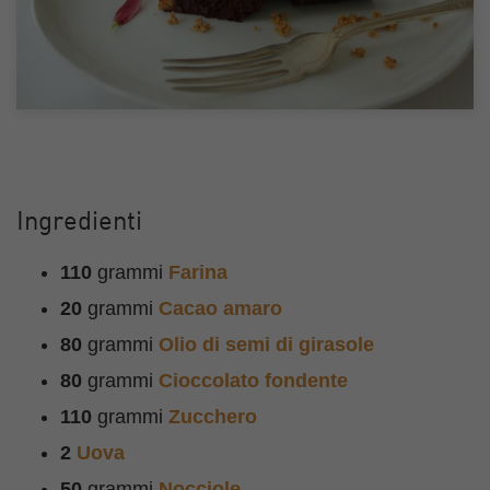
Ingredienti
110
grammi
Farina
20
grammi
Cacao amaro
80
grammi
Olio di semi di girasole
80
grammi
Cioccolato fondente
110
grammi
Zucchero
2
Uova
50
grammi
Nocciole