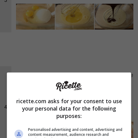
3
Aggiungete quindi le
barbabietole
grattugiate e
le
nocciole
tagliate grossolanamente
mescolando con una spatola. Oliate e
ricette.com asks for your consent to use
spolverizzate con del cacao una teglia
4
your personal data for the following
rettangolare di circa 20x30cm.
purposes:
Personalised advertising and content, advertising and
content measurement, audience research and