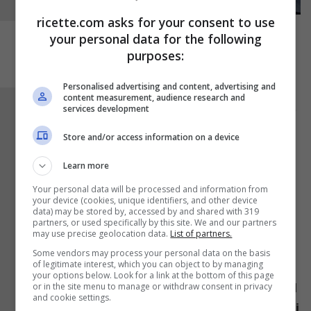
ricette.com asks for your consent to use
your personal data for the following
purposes:
Personalised advertising and content, advertising and
content measurement, audience research and
Per preparare la
glassa
mettete lo
zucchero a
services development
velo
in una ciotola e aggiungete un paio di
Store and/or access information on a device
cucchiaini di
acqua
. Iniziate a mescolare e se
Learn more
necessario aggiungete altra acqua, ma
pochissima alla volta. La consistenza deve
Your personal data will be processed and information from
your device (cookies, unique identifiers, and other device
essere liscia e densa. Trasferite la glassa in
data) may be stored by, accessed by and shared with 319
partners, or used specifically by this site. We and our partners
una sac a poche e iniziate ad assemblare la
may use precise geolocation data.
List of partners.
vostra casetta, aiutandovi magari con dei
Some vendors may process your personal data on the basis
of legitimate interest, which you can object to by managing
barattoli di vetro per tenere ferme le pareti.
your options below. Look for a link at the bottom of this page
or in the site menu to manage or withdraw consent in privacy
Partite dai quattro lati inferiori e terminate con il
and cookie settings.
tetto. Iniziate poi la decorazione con la
pasta di