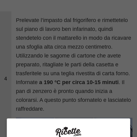
Prelevate l’impasto dal frigorifero e rimettetelo
sul piano di lavoro ben infarinato, quindi
stendetelo con il mattarello in modo da ricavare
una sfoglia alta circa mezzo centimetro.
Utilizzando le sagome di cartone che avete
preparato, ritagliate le parti della casetta e
trasferitele su una teglia rivestita di carta forno.
4
Infornate
a 190 °C per circa 10-15 minuti
. Il
pan di zenzero è pronto quando inizia a
colorarsi. A questo punto sfornatelo e lasciatelo
raffreddare.