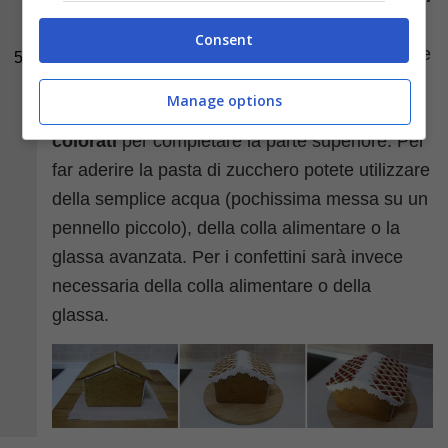
zucchero
bianca, fate un bordo frastagliato da
Consent
utilizzare come contorno del tetto e delle strisce
5
sottili da inserire in modo diagonale sulla
Manage options
superficie del tetto. Utilizzate poi dei
confetti
colorati
per completare la parte superiore. Per
far aderire la pasta di zucchero potete utilizzare
della semplice acqua (pochissima messa su un
pennello piccolo), della colla alimentare o la
glassa avanzata. Per i confettini sarà invece
necessaria della colla alimentare o della
glassa.