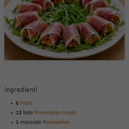
Ingredienti
6
Fichi
12
fette
Prosciutto crudo
1
manciate
Rosmarino