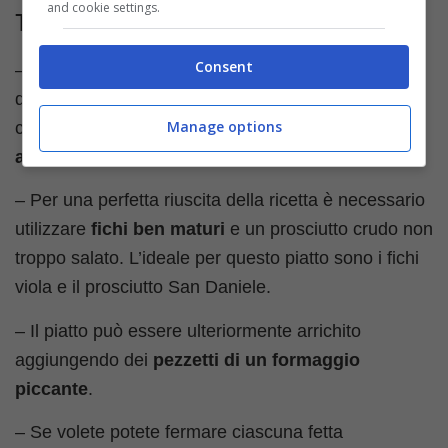
and cookie settings.
Trucchi e consigli
Consent
– Non preparate il piatto con troppo anticipo, in
quanto il risultato finale potrebbe essere
Manage options
compromesso. L’ideale è
servirlo subito dopo
averlo preparato
.
– Per una perfetta riuscita della ricetta è necessario
utilizzare
fichi ben maturi
e un prosciutto crudo non
troppo salato. L’ideale per questo piatto sono i fichi
viola e il prosciutto San Daniele.
– Il piatto può essere ulteriormente arrichito
aggiungendo dei
pezzetti di un formaggio
piccante
.
– Se volete potete fermare ciascuna fetta