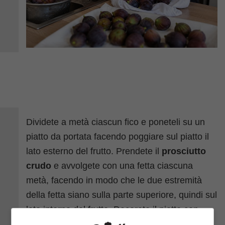
Dividete a metà ciascun fico e poneteli su un
piatto da portata facendo poggiare sul piatto il
lato esterno del frutto. Prendete il
prosciutto
crudo
e avvolgete con una fetta ciascuna
metà, facendo in modo che le due estremità
della fetta siano sulla parte superiore, quindi sul
lato interno del frutto. Decorate il piatto con
delle
foglie di rucola
sparse e servite subito.