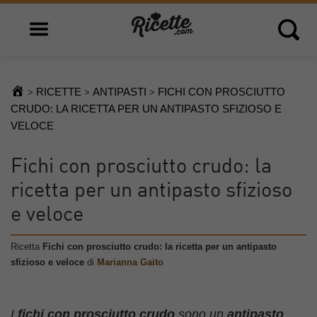
Open main menu
Open 
RICETTE
ANTIPASTI
FICHI CON PROSCIUTTO
>
>
>
CRUDO: LA RICETTA PER UN ANTIPASTO SFIZIOSO E
VELOCE
Fichi con prosciutto crudo: la
ricetta per un antipasto sfizioso
e veloce
Ricetta
Fichi con prosciutto crudo: la ricetta per un antipasto
sfizioso e veloce
di
Marianna Gaito
I
fichi con prosciutto crudo
sono un
antipasto