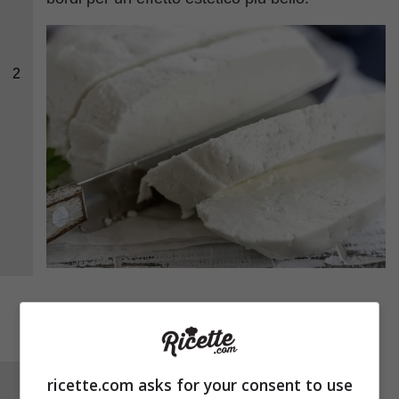
2
ricette.com asks for your consent to use
Arrotolate il prosciutto su se stesso stringendo