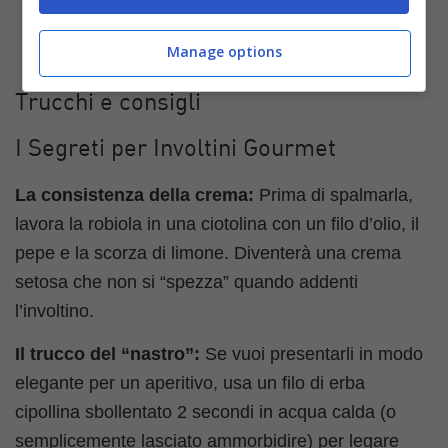
Manage options
Trucchi e consigli
I Segreti per Involtini Gourmet
La consistenza della crema:
Prima di spalmarla,
lavora la robiola in una ciotolina con un filo d’olio, il
pepe e la scorza di limone. Diventerà una crema
setosa che non si “spezza” quando addenti
l’involtino.
Il trucco del “nastro”:
Se vuoi presentarli in modo
elegante per un aperitivo, usa un filo di erba
cipollina sbollentato 2 secondi in acqua calda (o
semplicemente lasciato ammorbidire) per legare