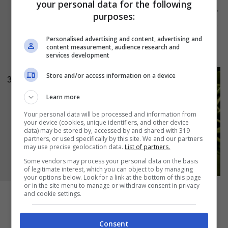
your personal data for the following
leggermente: disponete su un piatto da portata,
purposes:
aggiungete un giro d’olio a crudo e, se vi piace,
qualche scaglia di mandorla per la parte
Personalised advertising and content, advertising and
content measurement, audience research and
croccante.
services development
Store and/or access information on a device
3
Learn more
Your personal data will be processed and information from
your device (cookies, unique identifiers, and other device
data) may be stored by, accessed by and shared with 319
partners, or used specifically by this site. We and our partners
may use precise geolocation data.
List of partners.
Some vendors may process your personal data on the basis
of legitimate interest, which you can object to by managing
your options below. Look for a link at the bottom of this page
or in the site menu to manage or withdraw consent in privacy
and cookie settings.
Consent