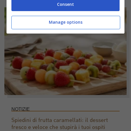
Consent
Manage options
NOTIZIE
Spiedini di frutta caramellati: il dessert
fresco e veloce che stupirà i tuoi ospiti