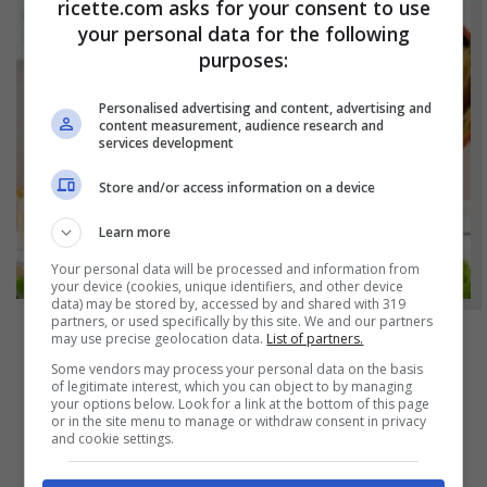
ricette.com asks for your consent to use
your personal data for the following
purposes:
Personalised advertising and content, advertising and
content measurement, audience research and
services development
Store and/or access information on a device
Learn more
Your personal data will be processed and information from
your device (cookies, unique identifiers, and other device
data) may be stored by, accessed by and shared with 319
partners, or used specifically by this site. We and our partners
may use precise geolocation data.
List of partners.
NOTIZIE
Some vendors may process your personal data on the basis
of legitimate interest, which you can object to by managing
Cena lampo dell’ultimo minuto: la pasta
your options below. Look for a link at the bottom of this page
fusa che ti salva la serata in 2 mosse
or in the site menu to manage or withdraw consent in privacy
and cookie settings.