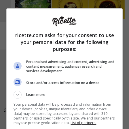
ricette.com asks for your consent to use
your personal data for the following
purposes:
Non appena il cavolo si sarà leggermente
Personalised advertising and content, advertising and
appassito aggiungete la marinata di soia e
content measurement, audience research and
services development
zenzero, alzate leggermente la fiamma così da
far riprendere temperatura al tegame e quando
Store and/or access information on a device
la salsa inizierà a sobbollire, abbassate di
Learn more
nuovo e coprite lasciando cuocere fino a che la
Your personal data will be processed and information from
polpa del cavolo non risulterà bene tenera e la
your device (cookies, unique identifiers, and other device
3
data) may be stored by, accessed by and shared with 319
salsa non si sarà ristretta. Una volta pronto,
partners, or used specifically by this site. We and our partners
may use precise geolocation data.
List of partners.
spolverizzate con del sesamo e servite il pak