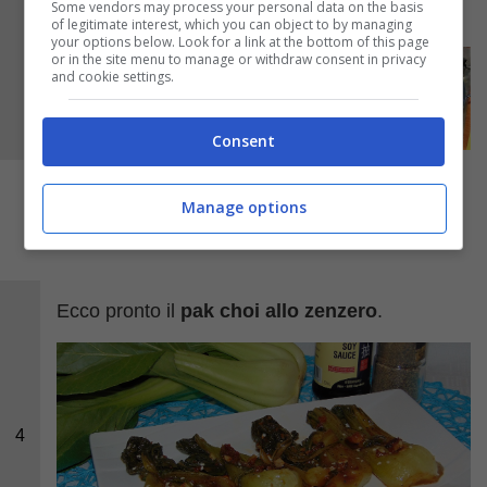
Some vendors may process your personal data on the basis
choi ancora caldo.
of legitimate interest, which you can object to by managing
your options below. Look for a link at the bottom of this page
or in the site menu to manage or withdraw consent in privacy
and cookie settings.
Consent
Manage options
Ecco pronto il
pak choi allo zenzero
.
4