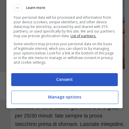
Learn more
Your personal data will be processed and information from
your device (cookies, unique identifiers, and other device
data) may be stored by, accessed by and shared with 319
partners, or used specifically by this site. We and our partners
may use precise geolocation data.
List of partners.
Some vendors may process your personal data on the basis
of legitimate interest, which you can object to by managing
your options below. Look for a link at the bottom of this page
or in the site menu to manage or withdraw consent in privacy
and cookie settings.
Consent
Manage options
Cuocete in forno statico già caldo a 170 gradi
per 25/30 minuti: fate sempre la prova
stecchino prima di sfornare. Lasciate intiepidire,