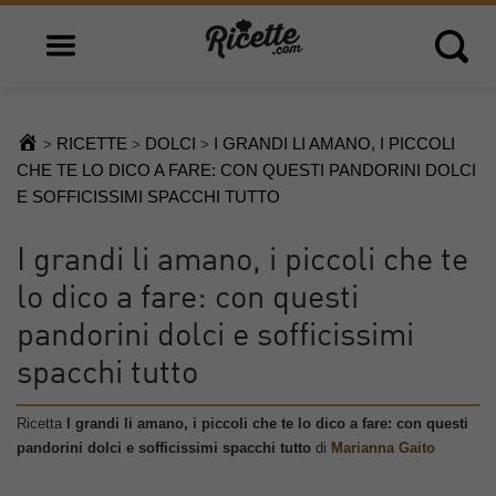
Open main menu
Open 
RICETTE
DOLCI
I GRANDI LI AMANO, I PICCOLI
>
>
>
CHE TE LO DICO A FARE: CON QUESTI PANDORINI DOLCI
E SOFFICISSIMI SPACCHI TUTTO
I grandi li amano, i piccoli che te
lo dico a fare: con questi
pandorini dolci e sofficissimi
spacchi tutto
Ricetta
I grandi li amano, i piccoli che te lo dico a fare: con questi
pandorini dolci e sofficissimi spacchi tutto
di
Marianna Gaito