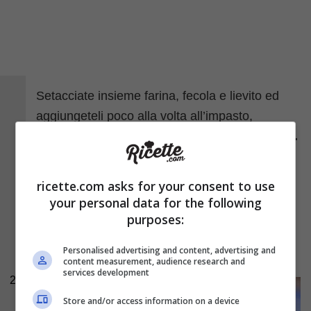
Setacciate insieme farina, fecola e lievito ed
aggiungeteli poco alla volta all’impasto,
mescolando delicatamente con una spatola.
Quindi unite anche il cocco grattugiato ed
incorporatelo fino ad ottenere un composto
ricette.com asks for your consent to use
omogeneo. Imburrate ed infarinate gli stampini
your personal data for the following
da pandoro: versate l’impasto riempiendoli
per
purposes:
circa 3/4 della loro capacità
e trasferiteli in
Personalised advertising and content, advertising and
forno.
content measurement, audience research and
services development
2
Store and/or access information on a device