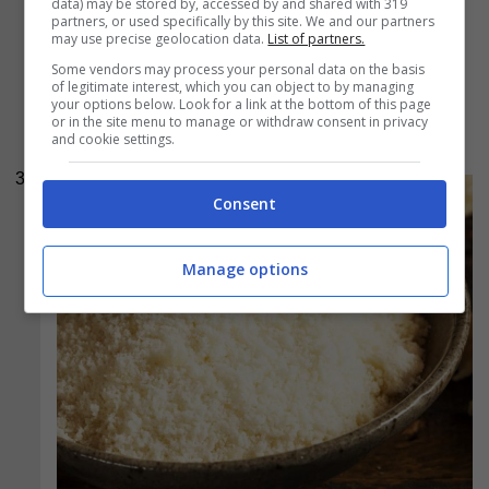
data) may be stored by, accessed by and shared with 319
la pasta,
scolatela leggermente al dente
e
partners, or used specifically by this site. We and our partners
may use precise geolocation data.
List of partners.
saltatela direttamente nella padella con la
Some vendors may process your personal data on the basis
crema e le cimette. Aggiungete il pecorino
of legitimate interest, which you can object to by managing
your options below. Look for a link at the bottom of this page
romano a pioggia ed il guanciale croccante e
or in the site menu to manage or withdraw consent in privacy
and cookie settings.
servite subito!
3
Consent
Manage options