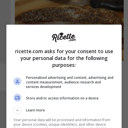
ricette.com asks for your consent to use
your personal data for the following
purposes:
Personalised advertising and content, advertising and
content measurement, audience research and
services development
Store and/or access information on a device
Prendete circa 3/4 dei broccoli dalla padella e
metteteli in un boccale: frullate fino ad ottenere
Learn more
una crema liscia e versatela in padella insieme
Your personal data will be processed and information from
alle cimette intere che avete lasciato. Cuocete
your device (cookies, unique identifiers, and other device