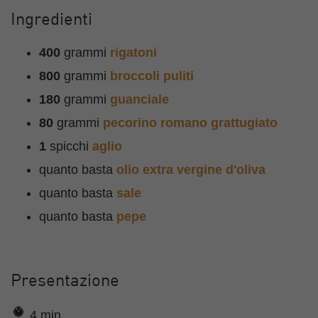
Ingredienti
400
grammi
rigatoni
800
grammi
broccoli puliti
180
grammi
guanciale
80
grammi
pecorino romano grattugiato
1
spicchi
aglio
quanto basta
olio extra vergine d'oliva
quanto basta
sale
quanto basta
pepe
Presentazione
4 min