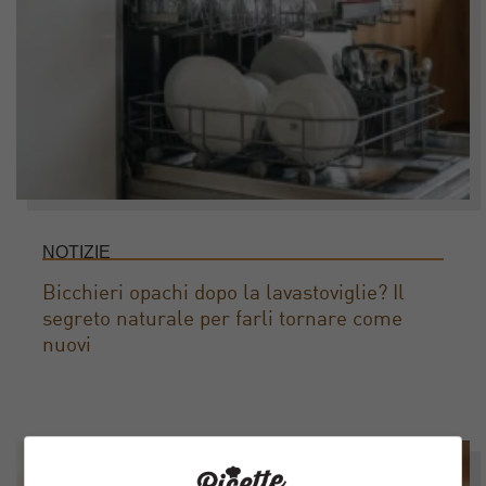
NOTIZIE
Bicchieri opachi dopo la lavastoviglie? Il
segreto naturale per farli tornare come
nuovi