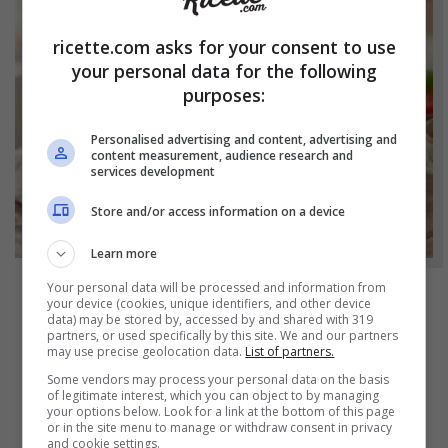
ricette.com asks for your consent to use
your personal data for the following
purposes:
Personalised advertising and content, advertising and
content measurement, audience research and
services development
Store and/or access information on a device
Learn more
Your personal data will be processed and information from
your device (cookies, unique identifiers, and other device
NOTIZIE
data) may be stored by, accessed by and shared with 319
partners, or used specifically by this site. We and our partners
Hamburger di prosciutto cotto fatti in casa:
may use precise geolocation data.
List of partners.
molto più genuini e soprattutto molto più
Some vendors may process your personal data on the basis
economici
of legitimate interest, which you can object to by managing
your options below. Look for a link at the bottom of this page
or in the site menu to manage or withdraw consent in privacy
and cookie settings.