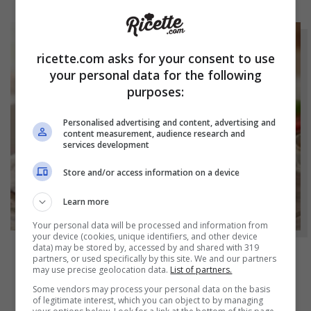
ricette.com asks for your consent to use
your personal data for the following
purposes:
Personalised advertising and content, advertising and
content measurement, audience research and
services development
Store and/or access information on a device
Learn more
Your personal data will be processed and information from
your device (cookies, unique identifiers, and other device
data) may be stored by, accessed by and shared with 319
partners, or used specifically by this site. We and our partners
NOTIZIE
may use precise geolocation data.
List of partners.
Some vendors may process your personal data on the basis
Hamburger di prosciutto cotto fatti in casa:
of legitimate interest, which you can object to by managing
molto più genuini e soprattutto molto più