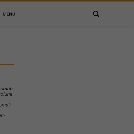
MENU
Open search
asmati
profumi
asmati
ure