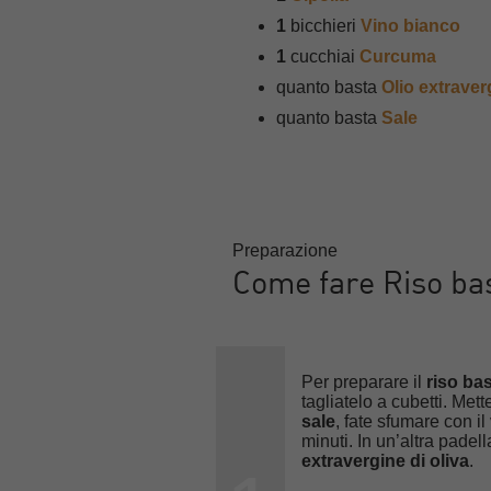
1
bicchieri
Vino bianco
1
cucchiai
Curcuma
quanto basta
Olio extraver
quanto basta
Sale
Preparazione
Come fare Riso ba
Per preparare il
riso ba
tagliatelo a cubetti. Mett
sale
, fate sfumare con il
minuti. In un’altra padel
extravergine di oliva
.