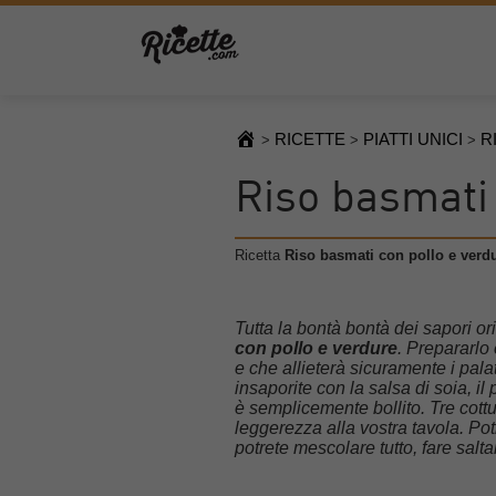
RICETTE
PIATTI UNICI
R
>
>
>
Riso basmati 
Ricetta
Riso basmati con pollo e verd
Tutta la bontà bontà dei sapori ori
con pollo e verdure
. Prepararlo 
e che allieterà sicuramente i pala
insaporite con la salsa di soia, il
è semplicemente bollito. Tre cottu
leggerezza alla vostra tavola. Po
potrete mescolare tutto, fare salta