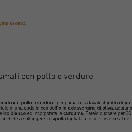
gine di oliva
smati con pollo e verdure
smati con pollo e verdure
, per prima cosa lavate il
petto di pol
etelo in una padella con dell’
olio extravergine di oliva
, aggiung
vino bianco
ed incorporate la
curcuma
. Fatelo cuocere per 20
la mettete a soffriggere la
cipolla
tagliata a fettine insieme al dell