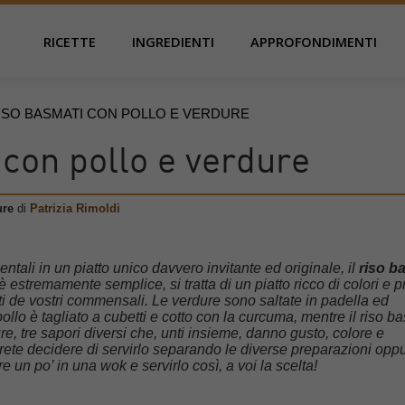
RICETTE
INGREDIENTI
APPROFONDIMENTI
ISO BASMATI CON POLLO E VERDURE
con pollo e verdure
ure
di
Patrizia Rimoldi
entali in un piatto unico davvero invitante ed originale, il
riso b
è estremamente semplice, si tratta di un piatto ricco di colori e 
ti de vostri commensali. Le verdure sono saltate in padella ed
 pollo è tagliato a cubetti e cotto con la curcuma, mentre il riso b
re, tre sapori diversi che, unti insieme, danno gusto, colore e
trete decidere di servirlo separando le diverse preparazioni opp
re un po’ in una wok e servirlo così, a voi la scelta!