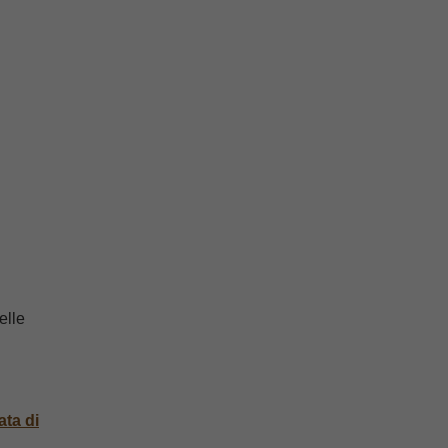
elle
ata di