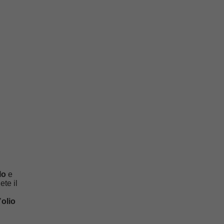
lo
e
ete il
’
olio