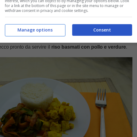
interest, which you can object to by managing your options below. Look
for a link at the bottom of this page or in the site menu to manage or
withdraw consent in privacy and cookie settings.
Manage options
Consent
ecco pronto da servire il
riso basmati con pollo e verdure
.