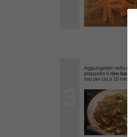
Aggiungetele nella padel
preparare il
riso basmat
riso per circa 10 minuti 
3