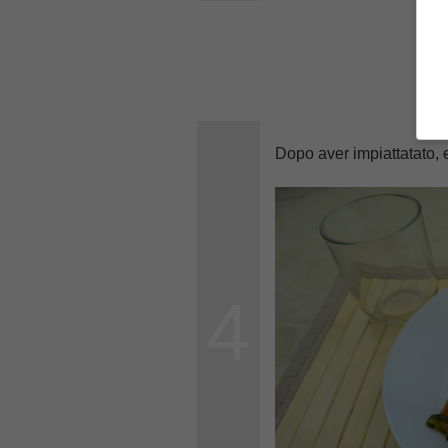
Dopo aver impiattatato, 
4