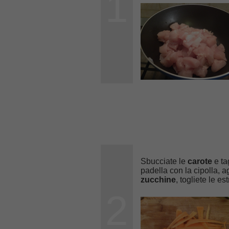
1
Sbucciate le
carote
e ta
padella con la cipolla, 
zucchine
, togliete le e
2