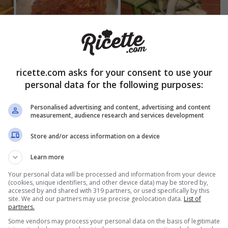
ricette.com asks for your consent to use your
personal data for the following purposes:
Personalised advertising and content, advertising and content
la, mettete il
sale
e fate cuocere il tutto altri 10 minuti. Poi dovr
measurement, audience research and services development
i
. Fate bollire in un pentolino dell’acqua salata, cuocetevi dentro
poi scolatelo ed aggiungete all’interno dell’
olio extravergine di 
Store and/or access information on a device
Learn more
Your personal data will be processed and information from your device
(cookies, unique identifiers, and other device data) may be stored by,
accessed by and shared with 319 partners, or used specifically by this
site. We and our partners may use precise geolocation data.
List of
partners.
Some vendors may process your personal data on the basis of legitimate