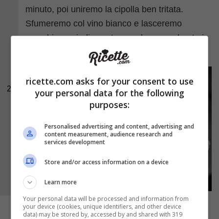
minuto, poi uniremo la cipolla ben tritata.
Sfumeremo col vino bianco e lasceremo
assorbire, quindi sposteremo la carne dorata in
una ciotola e nella padella riverseremo il riso;
ricette.com asks for your consent to use
2
your personal data for the following
purposes:
Personalised advertising and content, advertising and
content measurement, audience research and
services development
Store and/or access information on a device
Learn more
Your personal data will be processed and information from
your device (cookies, unique identifiers, and other device
data) may be stored by, accessed by and shared with 319