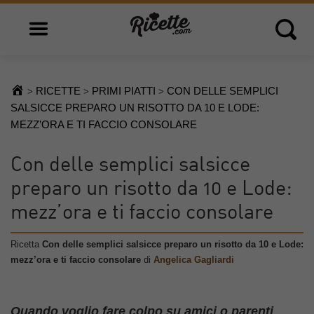
Open main menu
Open 
RICETTE
PRIMI PIATTI
CON DELLE SEMPLICI
>
>
>
SALSICCE PREPARO UN RISOTTO DA 10 E LODE:
MEZZ’ORA E TI FACCIO CONSOLARE
Con delle semplici salsicce
preparo un risotto da 10 e Lode:
mezz’ora e ti faccio consolare
Ricetta
Con delle semplici salsicce preparo un risotto da 10 e Lode:
mezz’ora e ti faccio consolare
di
Angelica Gagliardi
Quando voglio fare colpo su amici o parenti