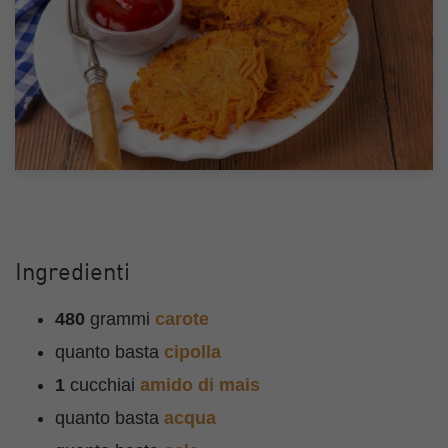
Ingredienti
480
grammi
carote
quanto basta
cipolla
1
cucchiai
amido di mais
quanto basta
acqua