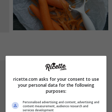
Uniamo adesso l’amido di mais e un filo d’olio
al composto. Insaporiamo con un pizzico di
ricette.com asks for your consent to use
sale e pepe e con gli aromi che preferiamo.
your personal data for the following
Mescoliamo il tutto e poi aggiungiamo un
purposes:
goccio d’ acqua: regoliamoci a occhio per
Personalised advertising and content, advertising and
ottenere un composto appiccicoso e
content measurement, audience research and
services development
omogeneo. Lasciamo riposare mentre