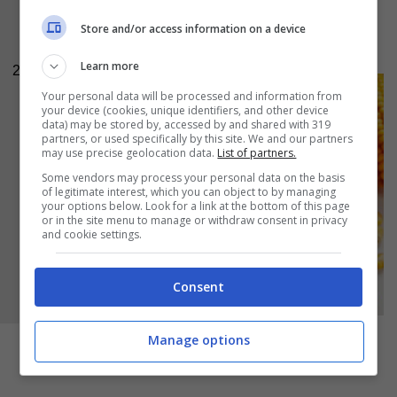
scaldiamo una padella antiaderente di medie
Store and/or access information on a device
dimensioni e dai bordi alti;
Learn more
2
Your personal data will be processed and information from
your device (cookies, unique identifiers, and other device
data) may be stored by, accessed by and shared with 319
partners, or used specifically by this site. We and our partners
may use precise geolocation data.
List of partners.
Some vendors may process your personal data on the basis
of legitimate interest, which you can object to by managing
your options below. Look for a link at the bottom of this page
or in the site menu to manage or withdraw consent in privacy
and cookie settings.
Consent
Manage options