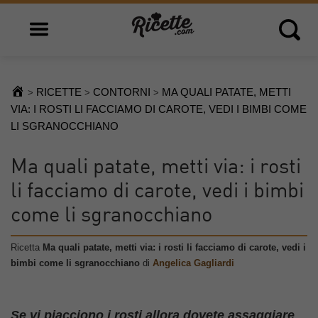
Open main menu
Open 
RICETTE
CONTORNI
MA QUALI PATATE, METTI
>
>
>
VIA: I ROSTI LI FACCIAMO DI CAROTE, VEDI I BIMBI COME
LI SGRANOCCHIANO
Ma quali patate, metti via: i rosti
li facciamo di carote, vedi i bimbi
come li sgranocchiano
Ricetta
Ma quali patate, metti via: i rosti li facciamo di carote, vedi i
bimbi come li sgranocchiano
di
Angelica Gagliardi
Se vi piacciono i rosti allora dovete assaggiare