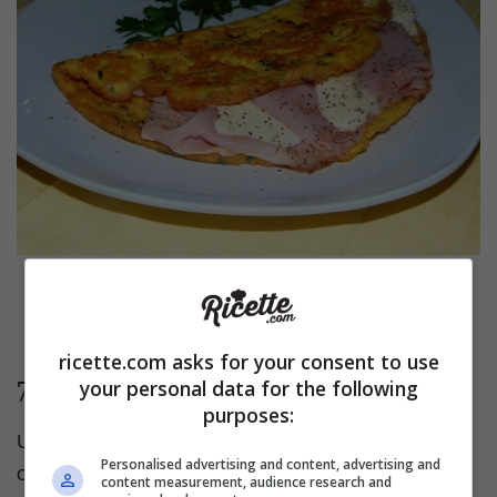
Omelette con prosciutto cotto e stracchino
ricette.com asks for your consent to use
your personal data for the following
7. Patate ripiene di verdura e uova
purposes:
Una preparazione leggermente più complessa ed
Personalised advertising and content, advertising and
originale è quella delle patate ripiene di verdura e
content measurement, audience research and