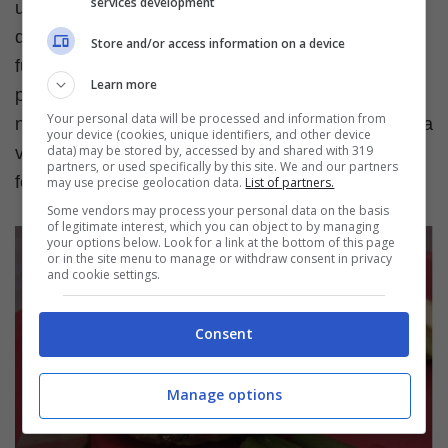
services development
uova. Sono un secondo piatto ricco composto da
delle patate cotte a vapore farcite con spinaci e
Store and/or access information on a device
funghi, sulla cui superficie viene adagiato l’uovo. Il
Learn more
piatto viene poi cotto in forno per pochi minuti. Se
Your personal data will be processed and information from
non vi piacciono gli spinaci potete scegliere la vostra
your device (cookies, unique identifiers, and other device
data) may be stored by, accessed by and shared with 319
verdura preferita oppure usare semplicemente del
partners, or used specifically by this site. We and our partners
formaggio.
may use precise geolocation data.
List of partners.
Some vendors may process your personal data on the basis
of legitimate interest, which you can object to by managing
your options below. Look for a link at the bottom of this page
or in the site menu to manage or withdraw consent in privacy
and cookie settings.
Consent
Manage options