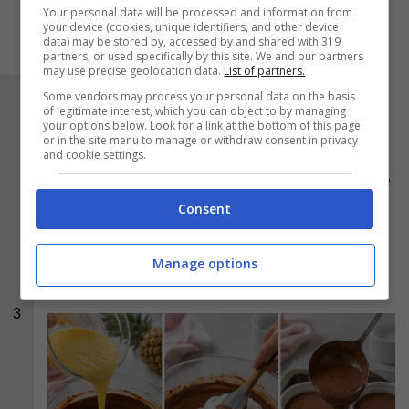
Your personal data will be processed and information from
your device (cookies, unique identifiers, and other device
data) may be stored by, accessed by and shared with 319
partners, or used specifically by this site. We and our partners
may use precise geolocation data.
List of partners.
Some vendors may process your personal data on the basis
Aggiungete allora l
‘ananas
frullato e
of legitimate interest, which you can object to by managing
your options below. Look for a link at the bottom of this page
rimescolate delicatamente. Alla fine unite gli
or in the site menu to manage or withdraw consent in privacy
albumi a neve e mescolate delicatamente per
and cookie settings.
non smontarli. Versate il composto nelle pirofile
riempendole per 3/4 della loro altezza e
Consent
mettetele in una teglia piena d’
acqua
calda.
Infornate a 180 gradi in forno preriscaldato per
Manage options
circa 25 minuti.
3