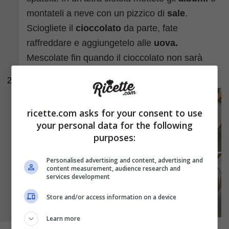
montateli a neve con un pizzico di
sale
.
Sciogliete il
cioccolato
da parte, fate
raffreddare e aggiungetelo alle
uova.
Mescolate fin quando il cioccolato non sarà
completamente incorporato.
2
ricette.com asks for your consent to use
your personal data for the following
purposes:
Personalised advertising and content, advertising and
content measurement, audience research and
services development
Store and/or access information on a device
Learn more