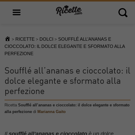
Open main menu
Open 
RICETTE
DOLCI
SOUFFLÉ ALL’ANANAS E
>
>
>
CIOCCOLATO: IL DOLCE ELEGANTE E SFORMATO ALLA
PERFEZIONE
Soufflé all’ananas e cioccolato: il
dolce elegante e sformato alla
perfezione
Ricetta
Soufflé all’ananas e cioccolato: il dolce elegante e sformato
alla perfezione
di
Marianna Gaito
Il
soufflé all’ananas e cioccolato
è un dolce