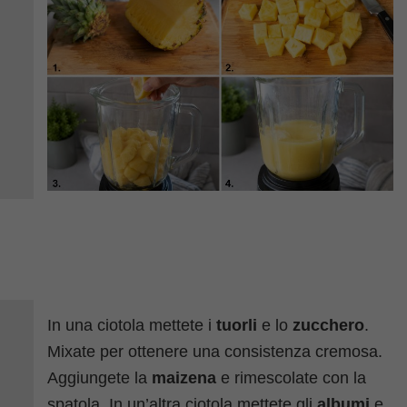
In una ciotola mettete i
tuorli
e lo
zucchero
.
Mixate per ottenere una consistenza cremosa.
Aggiungete la
maizena
e rimescolate con la
spatola. In un’altra ciotola mettete gli
albumi
e