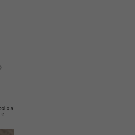
o
pollo a
o e