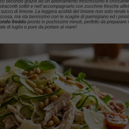
ico secondo grazie ad un abbinamento freschissimo e croccant
a straccetti sottili e nell’accompagnarlo con zucchine fresche affet
 succo di limone. La leggera acidità del limone non solo rende l
ccosa, ma sta benissimo con le scaglie di parmigiano ed i pinol
condo freddo
pronto in pochissimi minuti, perfetto da preparare 
ate di luglio e pure da portare al mare!