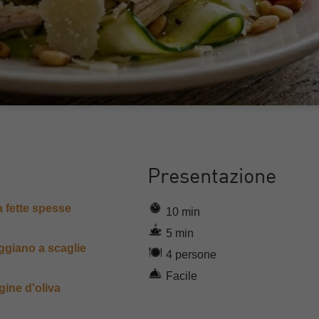
Presentazione
a fette spesse
10 min
5 min
ggiano a scaglie
4 persone
Facile
gine d'oliva