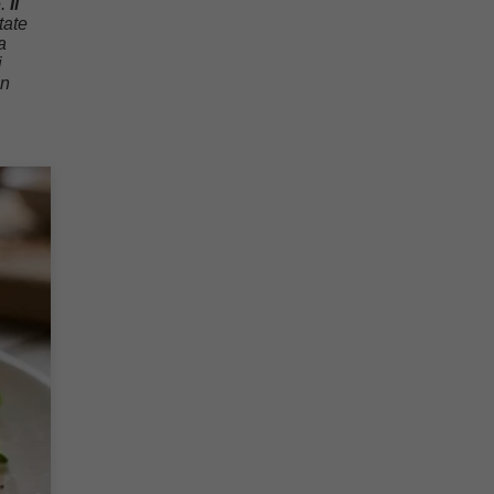
e.
Il
tate
a
i
in