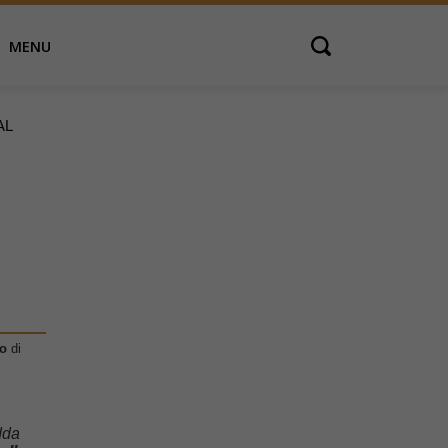
MENU
Open search
AL
mo
di
edda