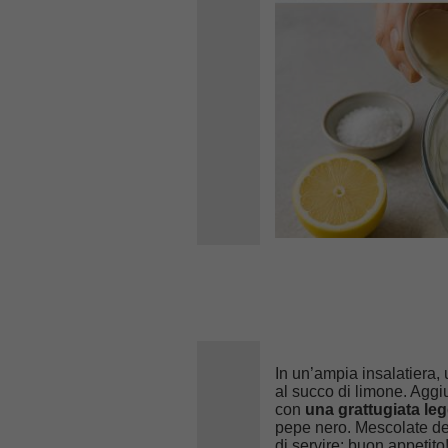
In un’ampia insalatiera, 
al succo di limone. Aggi
con
una grattugiata le
pepe nero. Mescolate deli
di servire: buon appetito