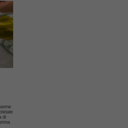
nsieme
pletate
a di
 prima