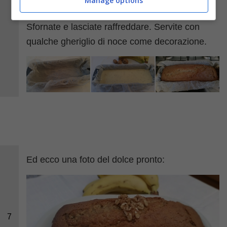
Manage options
completamente asciutto il dolce è cotto.
Sfornate e lasciate raffreddare. Servite con
qualche gheriglio di noce come decorazione.
Ed ecco una foto del dolce pronto:
7