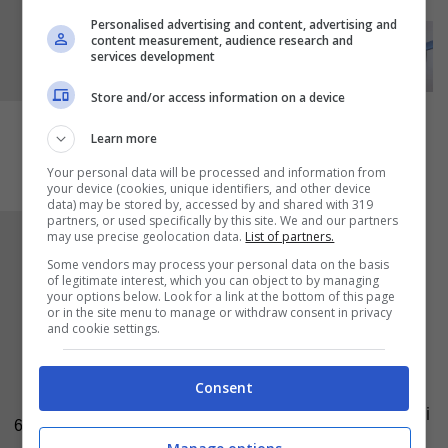
Personalised advertising and content, advertising and
content measurement, audience research and
services development
Store and/or access information on a device
Learn more
Your personal data will be processed and information from
your device (cookies, unique identifiers, and other device
data) may be stored by, accessed by and shared with 319
partners, or used specifically by this site. We and our partners
may use precise geolocation data.
List of partners.
A questo punto prendete uno stampo da
Some vendors may process your personal data on the basis
plumcake (8×22 cm), rivestitelo con della carta
of legitimate interest, which you can object to by managing
da forno bagnata e strizzata, dopodiché
your options below. Look for a link at the bottom of this page
or in the site menu to manage or withdraw consent in privacy
versatevi l’impasto all’interno. Cuocete il dolce
and cookie settings.
in forno
a 150°C per un’ora circa
,
posizionando nella parte centrale del forno.
Consent
Verificate la cottura utilizzando uno stecchino di
6
legno: inseritelo al centro, quando sarà