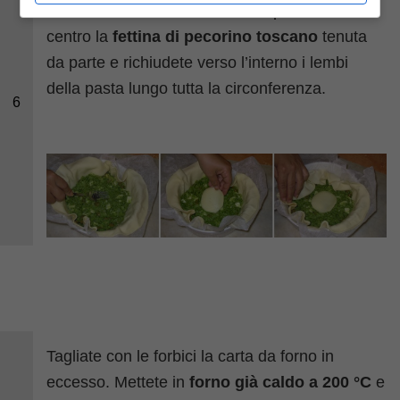
livellatelo con una forchetta. Disponete al
centro la
fettina di pecorino toscano
tenuta
da parte e richiudete verso l’interno i lembi
della pasta lungo tutta la circonferenza.
6
Tagliate con le forbici la carta da forno in
eccesso. Mettete in
forno già caldo a 200 °C
e