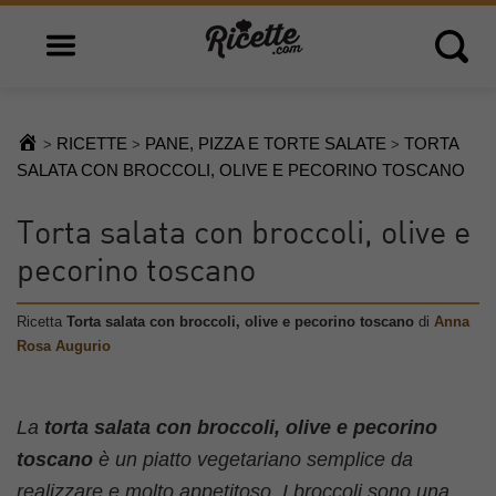
Open main menu
Open 
RICETTE
PANE, PIZZA E TORTE SALATE
TORTA
>
>
>
SALATA CON BROCCOLI, OLIVE E PECORINO TOSCANO
Torta salata con broccoli, olive e
pecorino toscano
Ricetta
Torta salata con broccoli, olive e pecorino toscano
di
Anna
Rosa Augurio
La
torta salata con broccoli, olive e pecorino
toscano
è un piatto vegetariano semplice da
realizzare e molto appetitoso. I broccoli sono una