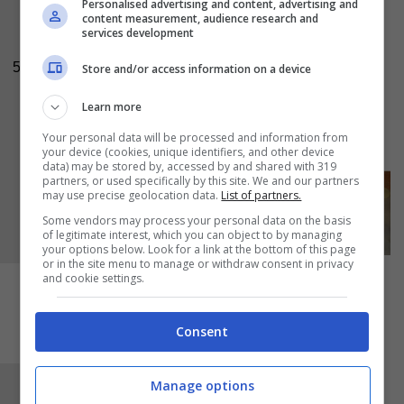
una fettina per la guarnitura finale. Mescolate
Personalised advertising and content, advertising and
content measurement, audience research and
molto bene tutti gli ingredienti in modo da
services development
ottenere un composto il più possibile
5
Store and/or access information on a device
omogeneo e poi versatelo all’interno della
pasta sfoglia.
Learn more
Your personal data will be processed and information from
your device (cookies, unique identifiers, and other device
data) may be stored by, accessed by and shared with 319
partners, or used specifically by this site. We and our partners
may use precise geolocation data.
List of partners.
Some vendors may process your personal data on the basis
of legitimate interest, which you can object to by managing
your options below. Look for a link at the bottom of this page
or in the site menu to manage or withdraw consent in privacy
and cookie settings.
Consent
Manage options
Distribuitelo bene anche lungo i bordi e