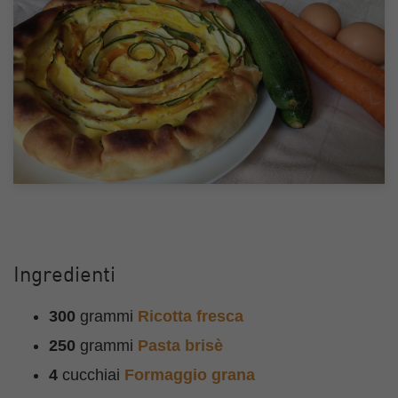
Ingredienti
300
grammi
Ricotta fresca
250
grammi
Pasta brisè
4
cucchiai
Formaggio grana