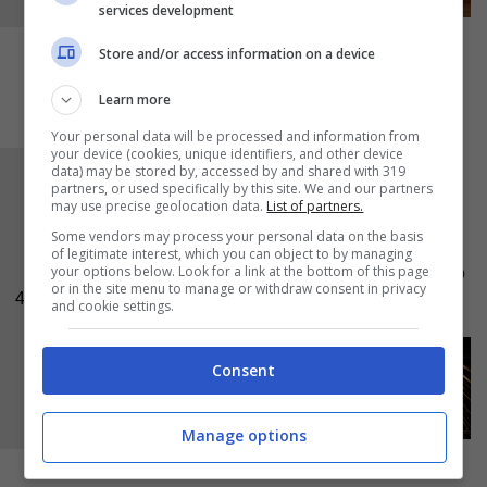
services development
Store and/or access information on a device
Learn more
Your personal data will be processed and information from
your device (cookies, unique identifiers, and other device
data) may be stored by, accessed by and shared with 319
Una volta terminato, adagiate con un cucchiaio
partners, or used specifically by this site. We and our partners
may use precise geolocation data.
List of partners.
il resto dell’impasto, e cospargete con un filo di
Some vendors may process your personal data on the basis
olio extravergine di oliva
. La vostra torta è
of legitimate interest, which you can object to by managing
your options below. Look for a link at the bottom of this page
pronta per essere infornata a 180 gradi in forno
or in the site menu to manage or withdraw consent in privacy
4
statico per 25 minuti.
and cookie settings.
Consent
Manage options