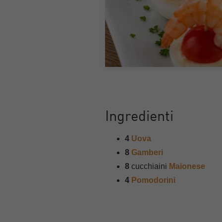
Ingredienti
4
Uova
8
Gamberi
8
cucchiaini
Maionese
4
Pomodorini