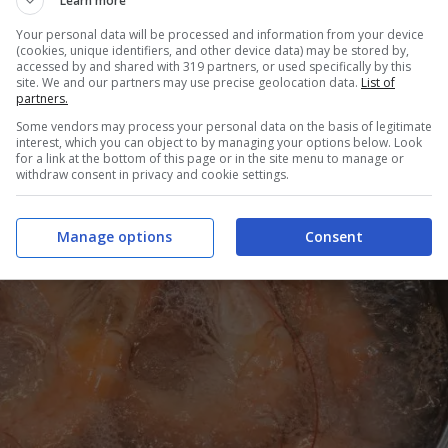
Learn more
 acqua versate i
gamberi
e portate ad ebollizione. Fate cuocere
Your personal data will be processed and information from your device
 scolateli e lasciateli raffreddare per qualche minuto. Pulite i g
(cookies, unique identifiers, and other device data) may be stored by,
zampe e il guscio. Non eliminate invece la coda.
accessed by and shared with 319 partners, or used specifically by this
site. We and our partners may use precise geolocation data.
List of
partners.
Some vendors may process your personal data on the basis of legitimate
interest, which you can object to by managing your options below. Look
for a link at the bottom of this page or in the site menu to manage or
withdraw consent in privacy and cookie settings.
Manage options
Consent