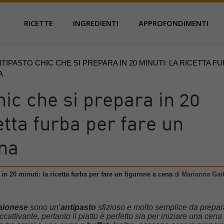
RICETTE
INGREDIENTI
APPROFONDIMENTI
NTIPASTO CHIC CHE SI PREPARA IN 20 MINUTI: LA RICETTA F
A
hic che si prepara in 20
etta furba per fare un
ena
in 20 minuti: la ricetta furba per fare un figurone a cena
di
Marianna Gai
aionese
sono un’
antipasto
sfizioso e molto semplice da prepar
attivante, pertanto il piatto è perfetto sia per iniziare una cena