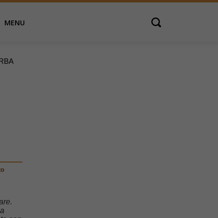
MENU
Open search
URBA
to
are.
 a