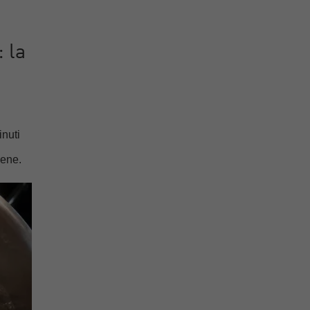
 la
inuti
l
bene.