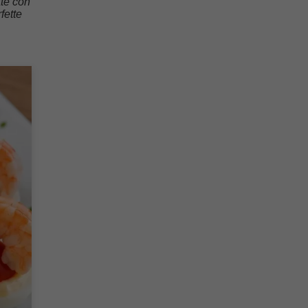
ate con
fette