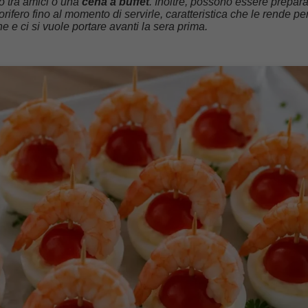
o tra amici o una
cena a buffet
. Inoltre, possono essere prepar
orifero fino al momento di servirle, caratteristica che le rende per
 e ci si vuole portare avanti la sera prima.