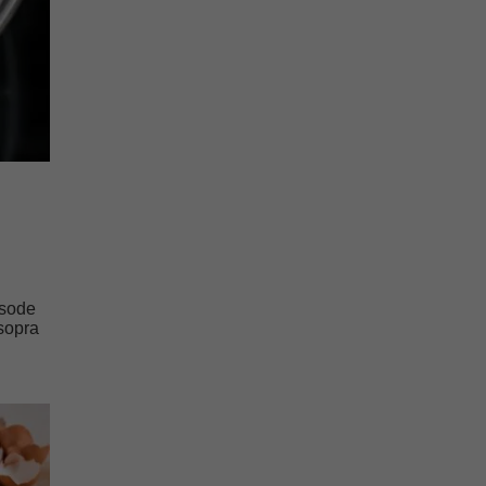
 sode
sopra