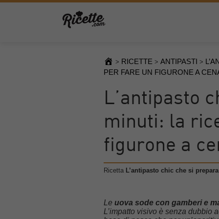
RICETTE
ANTIPASTI
L’A
>
>
>
PER FARE UN FIGURONE A CEN
L’antipasto c
minuti: la ric
figurone a c
Ricetta
L’antipasto chic che si prepara 
Le
uova sode con gamberi e m
L’impatto visivo è senza dubbio acc