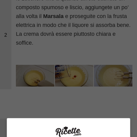
composto spumoso e liscio, aggiungete un po’
alla volta il
Marsala
e proseguite con la frusta
elettrica in modo che il liquore si assorba bene.
La crema dovrà essere piuttosto chiara e
2
soffice.
Mettete sul fuoco una pentola e fate riscaldare
l’acqua: attenzione, dovrà essere caldissima