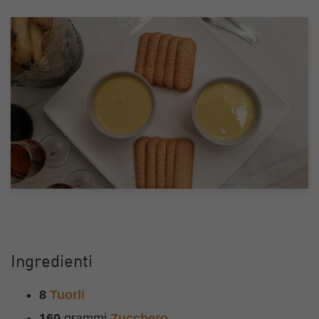
Ingredienti
8
Tuorli
160
grammi
Zucchero