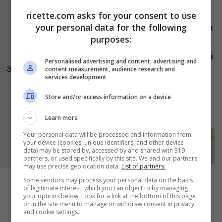
ma non dovrà bollire. Trasferite il composto in
ricette.com asks for your consent to use
your personal data for the following
un pentolino d’acciaio con il manico in modo da
purposes:
poterlo immergere a bagnomaria. Con una
frusta manuale continuate a mescolare
almeno
Personalised advertising and content, advertising and
content measurement, audience research and
3
per 15 minuti
, finché la crema non si sarà
services development
gonfiata e sarà diventata soffice e vellutata. A
Store and/or access information on a device
questo punto toglietelo dalla pentola utilizzata
per la cottura a bagnomaria.
Learn more
Your personal data will be processed and information from
your device (cookies, unique identifiers, and other device
data) may be stored by, accessed by and shared with 319
partners, or used specifically by this site. We and our partners
may use precise geolocation data.
List of partners.
Some vendors may process your personal data on the basis
of legitimate interest, which you can object to by managing
your options below. Look for a link at the bottom of this page
or in the site menu to manage or withdraw consent in privacy
and cookie settings.