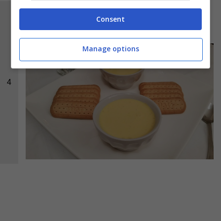
Servite lo
zabaione
in coppette monoporzione
Consent
con dei biscotti secchi.
Manage options
4