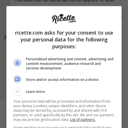
teglia antiaderente e formate i bignè. Infornate
in forno caldo, statico
a 220 °C per 10 minuti
e
poi abbassate la temperatura
a 190 °C e
ricette.com asks for your consent to use
cuocete altri 10 minuti
. Fateli raffreddare.
3
your personal data for the following
purposes:
Personalised advertising and content, advertising and
content measurement, audience research and
services development
Store and/or access information on a device
Learn more
Your personal data will be processed and information from
your device (cookies, unique identifiers, and other device
data) may be stored by, accessed by and shared with 319
partners, or used specifically by this site. We and our partners
may use precise geolocation data.
List of partners.
Some vendors may process your personal data on the basis