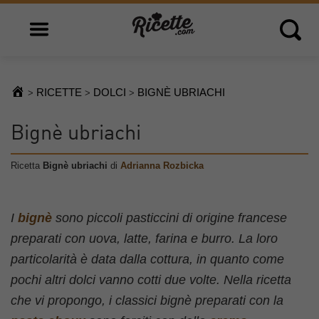
Open main menu
Open 
RICETTE
DOLCI
BIGNÈ UBRIACHI
>
>
>
Bignè ubriachi
Ricetta
Bignè ubriachi
di
Adrianna Rozbicka
I
bignè
sono piccoli pasticcini di origine francese
preparati con uova, latte, farina e burro. La loro
particolarità è data dalla cottura, in quanto come
pochi altri dolci vanno cotti due volte. Nella ricetta
che vi propongo, i classici bignè preparati con la