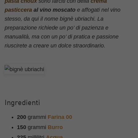
pasta choux
sono farciti con della
crema
pasticcera
al vino moscato
e affogati nel vino
stesso, da qui il nome bignè ubriachi. La
preparazione richiede un po’ di pazienza e
manualità, ma con un po’ di pratica e passione
riuscirete a creare un dolce straordinario.
Ingredienti
200
grammi
Farina 00
150
grammi
Burro
225
millilitri
Acqua