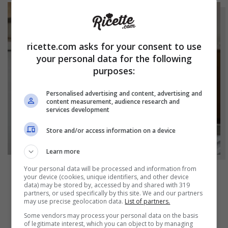
ricette.com asks for your consent to use
your personal data for the following
purposes:
Personalised advertising and content, advertising and
content measurement, audience research and
services development
Store and/or access information on a device
Learn more
Your personal data will be processed and information from
your device (cookies, unique identifiers, and other device
NOTIZIE
data) may be stored by, accessed by and shared with 319
partners, or used specifically by this site. We and our partners
Bicchieri opachi dopo la lavastoviglie? Il
may use precise geolocation data.
List of partners.
segreto naturale per farli tornare come
Some vendors may process your personal data on the basis
nuovi
of legitimate interest, which you can object to by managing